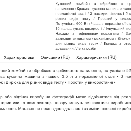
Кухонний комбайн з обробкою з срі
напилення / Красива кухонна машина з чаше
нержавіючої сталі / 3 насадки: віночок і 2 
різних видів тесту / Простий у викори
Потужність: 600 Вт / Чаша з нержавіючої ста
10 налаштувань швидкості / Імпульсний пе
Насадки з тефлоновим покриттям / Зам
захисним вимикачем / механізмом / Віночок 
для різних видів тесту / Кришка з отв
додавання / Легка розби
Характеристики
Описание (RU)
Характеристики (RU)
онний комбайн з обробкою з сріблястого напилення, потужністю 52
ва кухонна машина з чашею 3,5 л з нержавіючої сталі • 3 на
ок і 2 крюка для різних видів тесту • Простий у використанні •
ір або відтінок виробу на фотографії може відрізнятися від реал
теристики та комплектація товару можуть змінюватися виробник
омлення. Магазин не несе відповідальності за зміни, внесені вироб