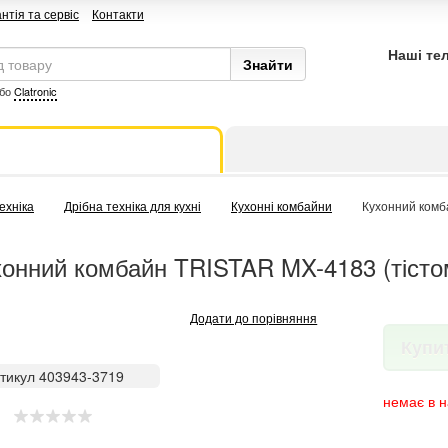
нтія та сервіс
Контакти
Наші те
бо
Clatronic
ехніка
Дрібна техніка для кухні
Кухонні комбайни
Кухонний комб
онний комбайн TRISTAR MX-4183 (тісто
Додати до порівняння
Купи
тикул 403943-3719
немає в н