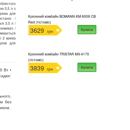
блястого
ю 3,5 л з
крюка для
Кухонний комбайн BOMANN KM 6009 CB
станні /
Red (тістоміс)
лі 3,5 л /
ремикач /
3629
Купити
грн
икається
і 2 крюка
ором для
Кухонний комбайн TRISTAR MX-4170
(тістоміс)
3839
Купити
грн
0 Вт •
садки:
ьного.
ом без
ником.