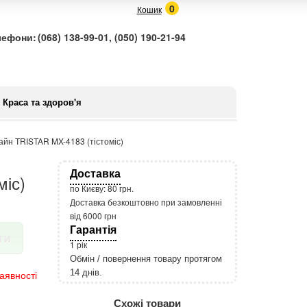
0
Кошик
лефони:
(068) 138-99-01, (050) 190-21-94
Краса та здоров'я
айн TRISTAR MX-4183 (тістоміс)
Доставка
міс)
по Києву: 80 грн.
Доставка безкоштовно при замовленні
від 6000 грн
Гарантія
ти
1 рік
Обмін / повернення товару протягом
14 днів.
аявності
http://rozetka.com.ua/apple_macbook
Подробнее:
Схожі товари