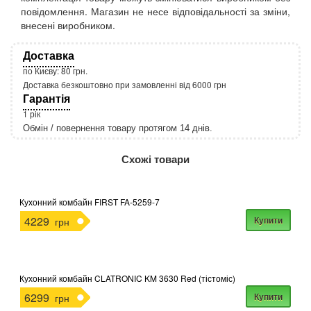
повідомлення. Магазин не несе відповідальності за зміни,
внесені виробником.
Доставка
по Києву: 80 грн.
Доставка безкоштовно при замовленні від 6000 грн
Гарантія
1 рік
Обмін / повернення товару протягом 14 днів.
http://rozetka.com.ua/apple_macbook_air_zonz
Подробнее:
Схожі товари
Кухонний комбайн FIRST FA-5259-7
4229
Купити
грн
Кухонний комбайн CLATRONIC KM 3630 Red (тістоміс)
6299
Купити
грн