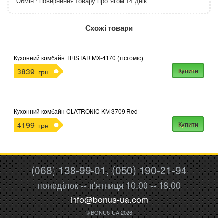
Обмін / повернення товару протягом 14 днів.
http://rozetka.com.ua/apple_macbook_air_zonz
Подробнее:
Схожі товари
Кухонний комбайн TRISTAR MX-4170 (тістоміс)
3839
Купити
грн
Кухонний комбайн CLATRONIC KM 3709 Red
4199
Купити
грн
(068) 138-99-01, (050) 190-21-94
понеділок -- п'ятниця 10.00 -- 18.00
info@bonus-ua.com
© BONUS-UA 2026