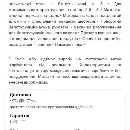
нержавіюча сталь • Ємність чаші, л: 5 • Для
максимального приготування тіста, кг: 2,5 - 3 • Матеріал
віночка: нержавіюча сталь • Матеріал гака для тіста: литий
алюміній • Спеціальний механізм шестерні • Поворотна
багатофункціональна рукоятка • механізм розблокування
для багатофункціонального важеля • Прозора кришка чаші
з отвором для додавання продуктів • Особливо простий в
експлуатації і чищенні • Нековзні ніжки •
* Колір або відтінок виробу на фотографії може
відрізнятися від реального. Характеристики та
комплектація товару можуть змінюватися виробником без
повідомлення. Магазин не несе відповідальності за зміни,
внесені виробником.
Доставка
по Києву: 80 грн.
Доставка безкоштовно при замовленні від 6000 грн
Гарантія
1 рік