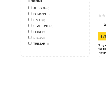
Виробник
AURORA
(1)
BOMANN
(1)
CASO
(1)
CLATRONIC
(1)
FIRST
(2)
97
STEBA
(3)
TRISTAR
(1)
Потужн
Кількі
поверх
...