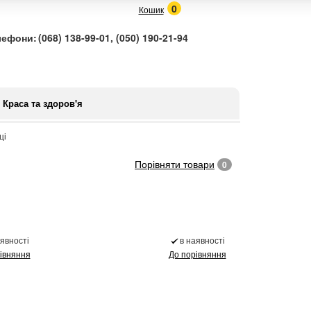
0
Кошик
лефони:
(068) 138-99-01, (050) 190-21-94
Краса та здоров'я
ці
Порівняти товари
0
аявності
в наявності
івняння
До порівняння