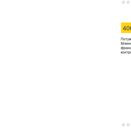
40
Потужн
Млинн
франц
контр