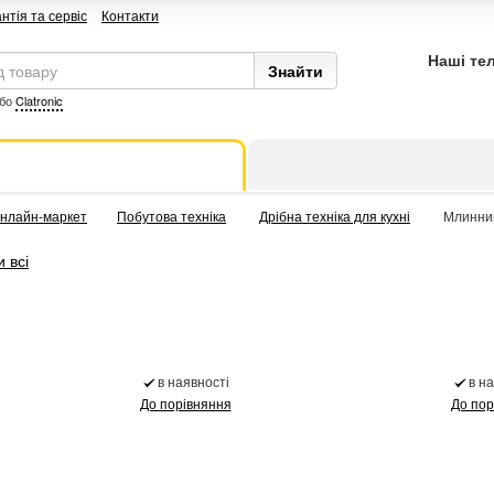
нтія та сервіс
Контакти
Наші те
бо
Clatronic
нлайн-маркет
Побутова техніка
Дрібна техніка для кухні
Млинни
 всі
в наявності
в н
До порівняння
До пор