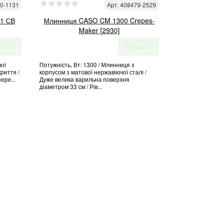
50-1131
Арт. 408479-2529
1 СВ
Млинниця CASO CM 1300 Crepes-
Maker [2930]
ити!
Купити!
ої
Потужність, Вт: 1300 / Млинниця з
риття /
корпусом з матової нержавіючої сталі /
ере...
Дуже велика варильна поверхня
діаметром 33 см / Рів...