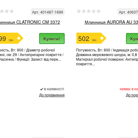
Арт. 401487-1699
Арт. 4063
инниця CLATRONIC CM 3372
Млинниця AURORA AU 33
99
502
Купити!
Куп
грн.
грн.
ість, Вт: 900 / Діаметр робочої
Потужність, Вт: 600 / Індикація робо
ні, см: 29 / Антипригарне покриття /
Довжина мережевого шнура, м: 0,8 
ласична / Функції: Захист від пере...
Матеріал робочої поверхні: Антип
покриття...
в наявності
немає в н
До порівняння
До пор