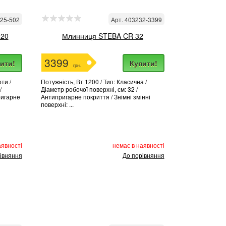
725-502
Арт. 403232-3399
20
Млинниця STEBA CR 32
3399
ити!
Купити!
грн.
ти /
Потужність, Вт 1200 / Тип: Класична /
/
Діаметр робочої поверхні, см: 32 /
ригарне
Антипригарне покриття / Знімні змінні
поверхні: ...
аявності
немає в наявності
івняння
До порівняння