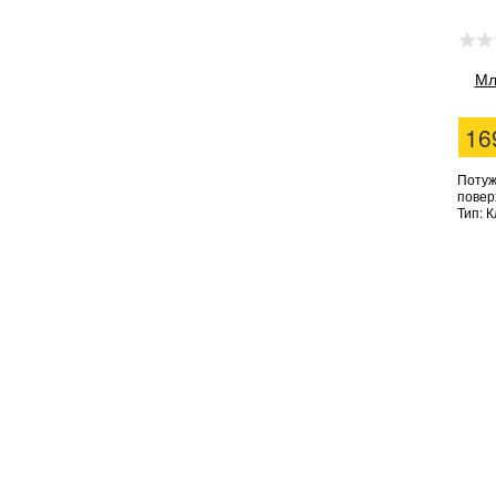
Мл
16
Потужн
поверх
Тип: К