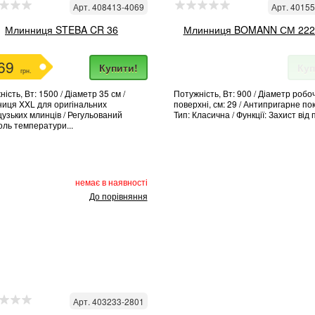
Арт. 408413-4069
Арт. 4015
Млинниця STEBA CR 36
Млинниця BOMANN СМ 222
69
Купити!
Куп
грн.
ість, Вт: 1500 / Діаметр 35 см /
Потужність, Вт: 900 / Діаметр робоч
иця XXL для оригінальних
поверхні, см: 29 / Антипригарне пок
узьких млинців / Регульований
Тип: Класична / Функції: Захист від п
оль температури...
немає в наявності
До порівняння
Арт. 403233-2801