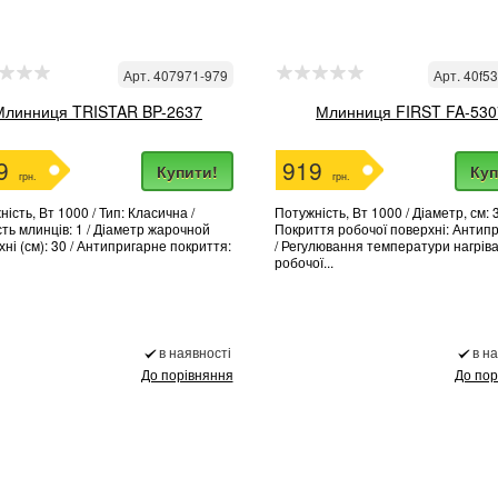
Арт. 407971-979
Арт. 40f5
Млинниця TRISTAR BP-2637
Млинниця FIRST FA-530
9
919
Купити!
Куп
грн.
грн.
ість, Вт 1000 / Тип: Класична /
Потужність, Вт 1000 / Діаметр, см: 3
сть млинців: 1 / Діаметр жарочной
Покриття робочої поверхні: Антип
ні (см): 30 / Антипригарне покриття:
/ Регулювання температури нагрів
робочої...
в наявності
в н
До порівняння
До пор