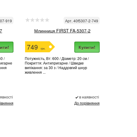
307-919
Арт. 40f5307-2-749
7
Млинниця FIRST FA-5307-2
749
ити!
Купити!
грн.
0 /
Потужність, Вт: 600 / Діаметр: 20 см /
ригарне
Покриття: Антипригарне / Швидке
ання
випікання: за 30 з / Наддовгий шнур
живлення ...
аявності
в наявності
івняння
До порівняння