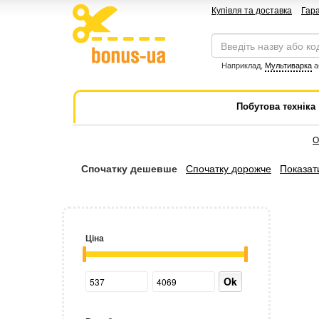
Купівля та доставка
Гара
Наприклад,
Мультиварка
а
Побутова техніка
О
Спочатку дешевше
Спочатку дорожче
Показати
Ціна
Ok