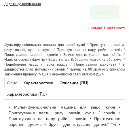
Додати до порівняння
Купити
немає в наявності
Мультифункціональна машина для вашої кухні / Приготування пасти,
рису, овочів, супів / соусів / Приготування на пару риби і овочів /
Приготування варення, джемів / Зручні для готування дитячої їжі /
Нарізка овочів і фруктів / Заміс тіста / Взбивание коктейлів або смузі /
Подрібнення льоду / Терка горіхів / Приготування майонезу / 9
швидкостей плюс імпульсний режим / Таймер на 90 хвилин з сигналом
закінчення процесу / Чаша з нержавіючої сталі об'ємом 2,5 л
Опис
Характеристики
Описание (RU)
Характеристики (RU)
• Мультифункціональна машина для вашої кухні •
Приготування пасти, рису, овочів, супів / соусів •
Приготування на пару риби і овочів • Приготування
варення, джемів • Зручні для готування дитячої їжі •