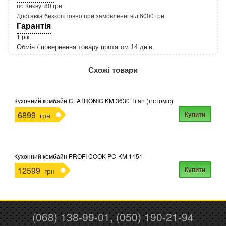
по Києву: 80 грн.
Доставка безкоштовно при замовленні від 6000 грн
Гарантія
1 рік
Обмін / повернення товару протягом 14 днів.
http://rozetka.com.ua/apple_macbook_air_zonz
Подробнее:
Схожі товари
Кухонний комбайн CLATRONIC KM 3630 Titan (тістоміс)
6899
Купити
грн
Кухонний комбайн PROFI COOK PC-KM 1151
12599
Купити
грн
(068) 138-99-01, (050) 190-21-94