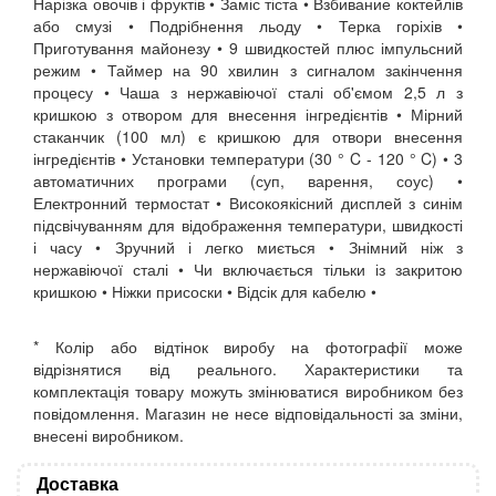
Нарізка овочів і фруктів • Заміс тіста • Взбивание коктейлів
або смузі • Подрібнення льоду • Терка горіхів •
Приготування майонезу • 9 швидкостей плюс імпульсний
режим • Таймер на 90 хвилин з сигналом закінчення
процесу • Чаша з нержавіючої сталі об'ємом 2,5 л з
кришкою з отвором для внесення інгредієнтів • Мірний
стаканчик (100 мл) є кришкою для отвори внесення
інгредієнтів • Установки температури (30 ° C - 120 ° C) • 3
автоматичних програми (суп, варення, соус) •
Електронний термостат • Високоякісний дисплей з синім
підсвічуванням для відображення температури, швидкості
і часу • Зручний і легко миється • Знімний ніж з
нержавіючої сталі • Чи включається тільки із закритою
кришкою • Ніжки присоски • Відсік для кабелю •
* Колір або відтінок виробу на фотографії може
відрізнятися від реального. Характеристики та
комплектація товару можуть змінюватися виробником без
повідомлення. Магазин не несе відповідальності за зміни,
внесені виробником.
Доставка