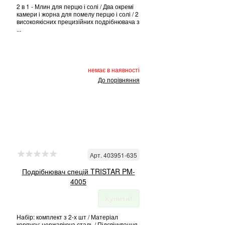
2 в 1 - Млин для перцю і солі / Два окремі
камери і жорна для помелу перцю і солі / 2
високоякісних прецизійних подрібнювача з
...
немає в наявності
До порівняння
Арт. 403951-635
Подрібнювач спецій TRISTAR PM-
4005
Купити!
Набір: комплект з 2-х шт / Матеріал
корпусу: нержавіюча сталь / Підсвічування