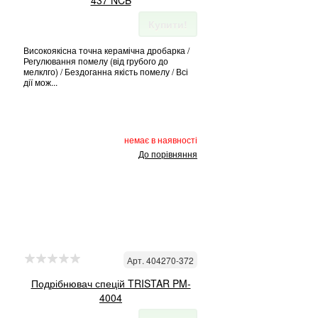
437 NCB
Купити!
Високоякісна точна керамічна дробарка /
Регулювання помелу (від грубого до
мелклго) / Бездоганна якість помелу / Всі
дії мож...
немає в наявності
До порівняння
Арт. 404270-372
Подрібнювач спецій TRISTAR PM-
4004