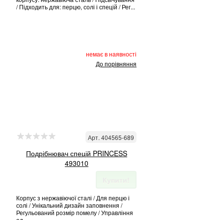
/ Підходить для: перцю, солі і спецій / Рег...
немає в наявності
До порівняння
Арт. 404565-689
Подрібнювач спецій PRINCESS
493010
Купити!
Корпус з нержавіючої сталі / Для перцю і
солі / Унікальний дизайн заповнення /
Регульований розмір помелу / Управління
од...