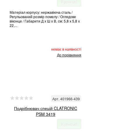
Купити!
Матеріал корпусу: нержавіюча сталь /
Регульований розмір помелу / Оглядове
віконце / Габарити Д x Ш x В, см: 5,8 х 5,8 х
22,...
немає в наявності
До порівняння
Арт. 401966-439
Подрібнювач спецій CLATRONIC
PSM 3419
Купити!