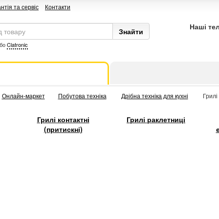
нтія та сервіс
Контакти
Наші те
бо
Clatronic
Онлайн-маркет
Побутова техніка
Дрібна техніка для кухні
Грилі
Грилі контактні
Грилі раклетниці
(притискні)