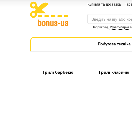
Купівля та доставка
Гара
Наприклад,
Мультиварка
а
Побутова техніка
Грилі барбекю
Грилі класичні