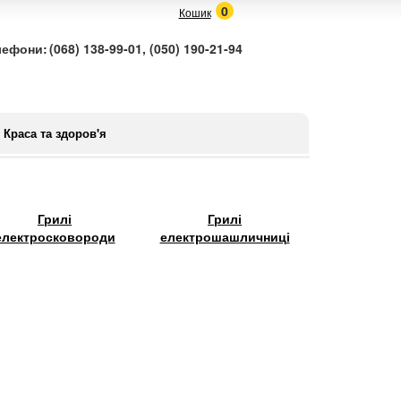
0
Кошик
лефони:
(068) 138-99-01, (050) 190-21-94
Краса та здоров'я
Грилі
Грилі
електросковороди
електрошашличниці