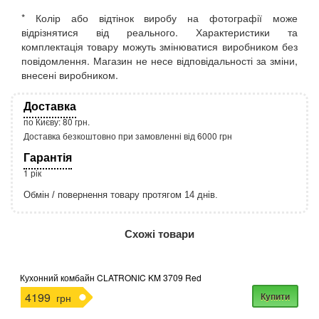
* Колір або відтінок виробу на фотографії може
відрізнятися від реального. Характеристики та
комплектація товару можуть змінюватися виробником без
повідомлення. Магазин не несе відповідальності за зміни,
внесені виробником.
Доставка
по Києву: 80 грн.
Доставка безкоштовно при замовленні від 6000 грн
Гарантія
1 рік
Обмін / повернення товару протягом 14 днів.
http://rozetka.com.ua/apple_macbook_air_zonz
Подробнее:
Схожі товари
Кухонний комбайн CLATRONIC KM 3709 Red
4199
Купити
грн