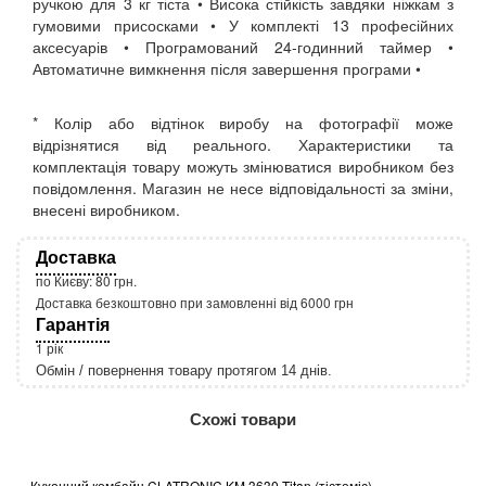
ручкою для 3 кг тіста • Висока стійкість завдяки ніжкам з
гумовими присосками • У комплекті 13 професійних
аксесуарів • Програмований 24-годинний таймер •
Автоматичне вимкнення після завершення програми •
* Колір або відтінок виробу на фотографії може
відрізнятися від реального. Характеристики та
комплектація товару можуть змінюватися виробником без
повідомлення. Магазин не несе відповідальності за зміни,
внесені виробником.
Доставка
по Києву: 80 грн.
Доставка безкоштовно при замовленні від 6000 грн
Гарантія
1 рік
Обмін / повернення товару протягом 14 днів.
http://rozetka.com.ua/apple_macbook_air_zonz
Подробнее:
Схожі товари
Кухонний комбайн CLATRONIC KM 3630 Titan (тістоміс)