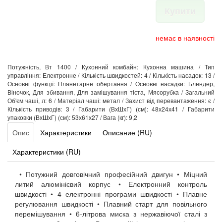
Купити
немає в наявності
Потужність, Вт 1400 / Кухонний комбайн: Кухонна машина / Тип
управління: Електронне / Кількість швидкостей: 4 / Кількість насадок: 13 /
Основні функції: Планетарне обертання / Основні насадки: Блендер,
Віночок, Для збивання, Для замішування тіста, Мясорубка / Загальний
Об'єм чаші, л: 6 / Матеріал чаші: метал / Захист від перевантаження: є /
Кількість приводів: 3 / Габарити (ВхШхГ) (см): 48х24х41 / Габарити
упаковки (ВхШхГ) (см): 53х61х27 / Вага (кг): 9,2
Опис
Характеристики
Описание (RU)
Характеристики (RU)
• Потужний довговічний професійний двигун • Міцний
литий алюмінієвий корпус • Електронний контроль
швидкості • 4 електронні програми швидкості • Плавне
регулювання швидкості • Плавний старт для повільного
перемішування • 6-літрова миска з нержавіючої сталі з