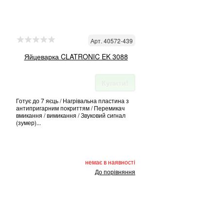
Арт. 40572-439
Яйцеварка CLATRONIC EK 3088
Купити!
Готує до 7 яєць / Нагрівальна пластина з
антипригарним покриттям / Перемикач
вмикання / вимикання / Звуковий сигнал
(зумер)...
немає в наявності
До порівняння