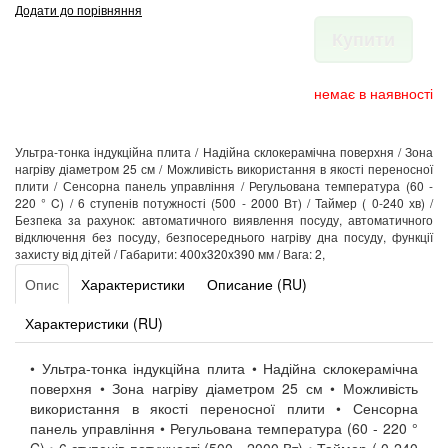
Додати до порівняння
Купити
немає в наявності
Ультра-тонка індукційна плита / Надійна склокерамічна поверхня / Зона
нагріву діаметром 25 см / Можливість використання в якості переносної
плити / Сенсорна панель управління / Регульована температура (60 -
220 ° C) / 6 ступенів потужності (500 - 2000 Вт) / Таймер ( 0-240 хв) /
Безпека за рахунок: автоматичного виявлення посуду, автоматичного
відключення без посуду, безпосереднього нагріву дна посуду, функції
захисту від дітей / Габарити: 400x320x390 мм / Вага: 2,
Опис
Характеристики
Описание (RU)
Характеристики (RU)
• Ультра-тонка індукційна плита • Надійна склокерамічна
поверхня • Зона нагріву діаметром 25 см • Можливість
використання в якості переносної плити • Сенсорна
панель управління • Регульована температура (60 - 220 °