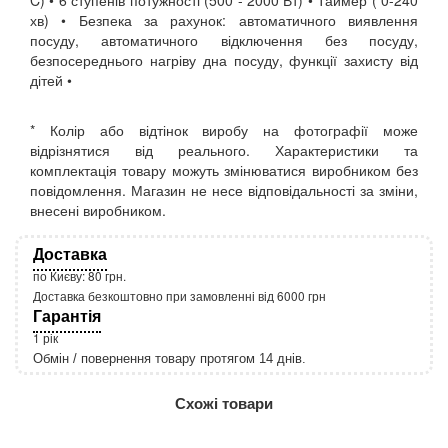
C) • 6 ступенів потужності (500 - 2000 Вт) • Таймер ( 0-240
хв) • Безпека за рахунок: автоматичного виявлення
посуду, автоматичного відключення без посуду,
безпосереднього нагріву дна посуду, функції захисту від
дітей •
* Колір або відтінок виробу на фотографії може
відрізнятися від реального. Характеристики та
комплектація товару можуть змінюватися виробником без
повідомлення. Магазин не несе відповідальності за зміни,
внесені виробником.
Доставка
по Києву: 80 грн.
Доставка безкоштовно при замовленні від 6000 грн
Гарантія
1 рік
Обмін / повернення товару протягом 14 днів.
http://rozetka.com.ua/apple_macbook_air_zonz
Подробнее:
Схожі товари