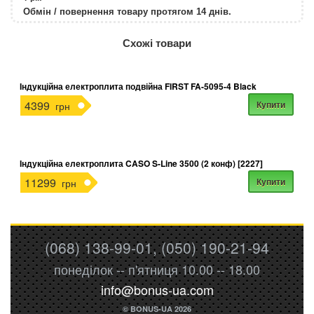
Обмін / повернення товару протягом 14 днів.
http://rozetka.com.ua/apple_macbook_air_z
Подробнее:
Схожі товари
Індукційна електроплита подвійна FIRST FA-5095-4 Black
4399
Купити
грн
Індукційна електроплита CASO S-Line 3500 (2 конф) [2227]
11299
Купити
грн
(068) 138-99-01, (050) 190-21-94
понеділок -- п'ятниця 10.00 -- 18.00
info@bonus-ua.com
© BONUS-UA 2026