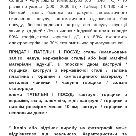
Control • Регульована температура (60 - 240 ° С) • 10
рівнів потужності (500 - 2000 Вт) • Таймер ( 0-180 хв) •
Високий рівень безпеки за рахунок автоматичного
виявлення посуду, автоматичного відключення без
посуду, безпосереднього нагріву дна посуду, функції
захисту від дітей • Легка чистка • Індукційна плита володіє
90% коефіцієнтом корисної дії, на 50% економить
електроенергію і на 30% економить час приготування їжі
ПРИДАТНІ ПАТЕЛЬНІ І ПОСУД:
сталь (емальоване
залізо, чавун, нержавіюча сталь) або інші магнітні
матеріали індукції, з плоским дном каструлі /
горщика; каструлі з нержавіючої сталі / залізна
пластина / горщики з композиційного матеріалу /
металеві чайники / чавунні горщики / залізні
сковорідки
клеми ПАТЕЛЬНІ І ПОСУД:
каструлі, горщики з
кераміки, скла, алюмінію, міді; каструлі / горщики з
нижнім розміром менше 10 см; каструлі / горщики з
неплоским дном •
* Колір або відтінок виробу на фотографії може
відрізнятися від реального. Характеристики та