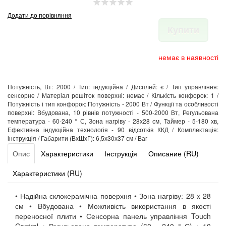
Додати до порівняння
Купити
немає в наявності
Потужність, Вт: 2000 / Тип: індукційна / Дисплей: є / Тип управління:
сенсорне / Матеріал решіток поверхні: немає / Кількість конфорок: 1 /
Потужність і тип конфорок: Потужність - 2000 Вт / Функції та особливості
поверхні: Вбудована, 10 рівнів потужності - 500-2000 Вт, Регульована
температура - 60-240 ° С, Зона нагріву - 28х28 см, Таймер - 5-180 хв,
Ефективна індукційна технологія - 90 відсотків ККД / Комплектація:
інструкція / Габарити (ВхШхГ): 6,5х30х37 см / Ваг
Опис
Характеристики
Інструкція
Описание (RU)
Характеристики (RU)
• Надійна склокерамічна поверхня • Зона нагріву: 28 x 28
см • Вбудована • Можливість використання в якості
переносної плити • Сенсорна панель управління Touch