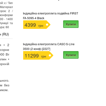
й: є / Тип
 Матеріал
орок: 2 /
Індукційна електроплита подвійна FIRST
 конфорки
FA-5095-4 Black
00 - 1400
ункції та
4399
Купити
грн
ура: 60
и (RU)
Індукційна електроплита CASO S-Line
ня • 2
3500 (2 конф) [2227]
сорне
000 Вт
11299
Купити
грн
илин •
ерхній
ьного.
ом без
ником.