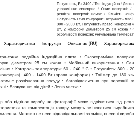
Потужність, Вт 3400 / Тип: індукційна / Диспле
управління: сенсорне / Опис поверхні: /
решіток поверхні: немає / Кількість конф
Потужність і тип конфорок: Потужність лівої
300 - 2000 Вт, Потужність правої конфорки 4
Вт, 2 комфорки діаметром 25 см кожна / Ф
особливості поверхні: Регульована температ
Характеристики
Інструкція
Описание (RU)
Характеристик
тра-тонка подвійна індукційна плита • Склокерамічна поверх
орки діаметром 25 см кожна • Мобільний використання • Сен
ління • Контроль температури: 60 - 240 ° С • Потужність: 300 - 2
 конфорка), 400 - 1400 Вт (права конфорка) • Таймер до 180 хв
атичне розпізнавання посуду • Автовідключення при порожній в
хні • Блокування від дітей • Легка чистка •
ір або відтінок виробу на фотографії може відрізнятися від реал
теристики та комплектація товару можуть змінюватися виробник
омлення. Магазин не несе відповідальності за зміни, внесені вироб