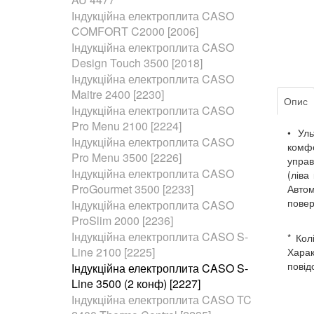
Індукційна електроплита CASO
COMFORT C2000 [2006]
Індукційна електроплита CASO
Design Touch 3500 [2018]
Індукційна електроплита CASO
Maitre 2400 [2230]
Опис
Індукційна електроплита CASO
Pro Menu 2100 [2224]
• Уль
Індукційна електроплита CASO
комф
Pro Menu 3500 [2226]
управ
Індукційна електроплита CASO
(ліва
ProGourmet 3500 [2233]
Автом
повер
Індукційна електроплита CASO
ProSlim 2000 [2236]
Індукційна електроплита CASO S-
* Кол
Line 2100 [2225]
Харак
повід
Індукційна електроплита CASO S-
Line 3500 (2 конф) [2227]
Індукційна електроплита CASO TC