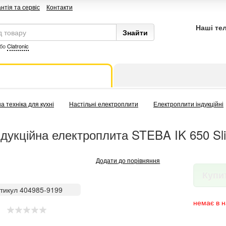
нтія та сервіс
Контакти
Наші те
бо
Clatronic
а техніка для кухні
Настільні електроплити
Електроплити індукційні
ндукційна електроплита STEBA IK 650 Sl
Додати до порівняння
Купи
тикул 404985-9199
немає в н