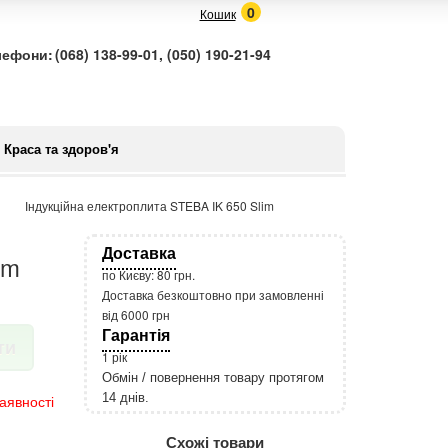
0
Кошик
лефони:
(068) 138-99-01, (050) 190-21-94
Краса та здоров'я
Індукційна електроплита STEBA IK 650 Slim
Доставка
im
по Києву: 80 грн.
Доставка безкоштовно при замовленні
від 6000 грн
Гарантія
ти
1 рік
Обмін / повернення товару протягом
14 днів.
аявності
http://rozetka.com.ua/apple_macbook
Подробнее:
Схожі товари