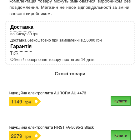
комплектація товару можуть змінюватися виробником без
повідомлення. Магазин не несе відповідальності за зміни,
внесені виробником.
Доставка
по Києву: 80 грн.
Доставка безкоштовно при замовленні від 6000 грн
Гарантія
1 рік
Обмін / повернення товару протягом 14 днів.
http://rozetka.com.ua/apple_macbook_air_zonz
Подробнее:
Схожі товари
Індукційна електроплита AURORA AU 4473
1149
Купити
грн
Індукційна електроплита FIRST FA-5095-2 Black
2279
Купити
грн