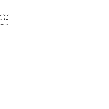
ьного.
ом без
ником.