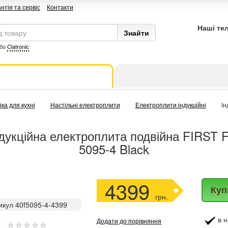
нтія та сервіс
Контакти
Наші те
бо
Clatronic
ка для кухні
Настільні електроплити
Електроплити індукційні
Ін
дукційна електроплита подвійна FIRST 
5095-4 Black
4399
Куп
грн.
икул 40f5095-4-4399
в н
Додати до порівняння