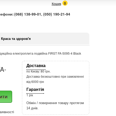
0
Кошик
лефони:
(068) 138-99-01, (050) 190-21-94
Краса та здоров'я
дукційна електроплита подвійна FIRST FA-5095-4 Black
Доставка
FA-
по Києву: 80 грн.
Доставка безкоштовно при замовленні
від 6000 грн
Гарантія
1 рік
ити
Обмін / повернення товару протягом
14 днів.
аявності
http://rozetka.com.ua/apple_macbook
Подробнее: