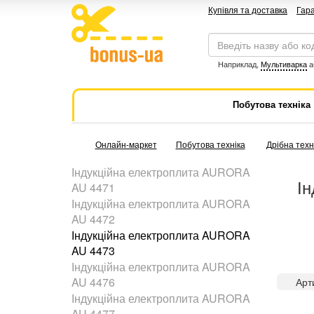
Купівля та доставка
Гара
Наприклад,
Мультиварка
а
Побутова техніка
Онлайн-маркет
Побутова техніка
Дрібна техні
Індукційна електроплита AURORA
Ін
AU 4471
Індукційна електроплита AURORA
AU 4472
Індукційна електроплита AURORA
AU 4473
Індукційна електроплита AURORA
AU 4476
Арт
Індукційна електроплита AURORA
AU 4477