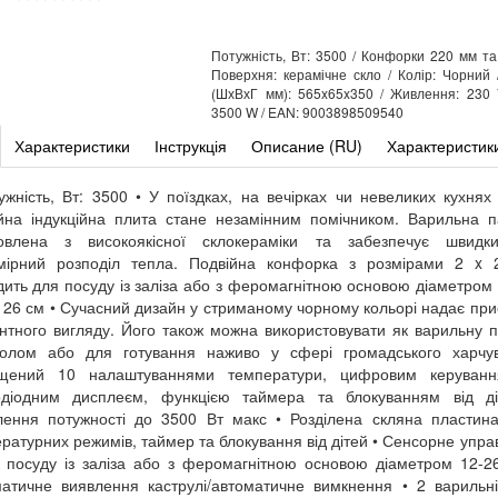
Потужність, Вт: 3500 / Конфорки 220 мм та
Поверхня: керамічне скло / Колір: Чорний 
(ШхВхГ мм): 565x65x350 / Живлення: 230 
3500 W / EAN: 9003898509540
Характеристики
Інструкція
Описание (RU)
Характеристик
ужність, Вт: 3500 • У поїздках, на вечірках чи невеликих кухнях
йна індукційна плита стане незамінним помічником. Варильна 
товлена з високоякісної склокераміки та забезпечує швидк
омірний розподіл тепла. Подвійна конфорка з розмірами 2 x 
дить для посуду із заліза або з феромагнітною основою діаметром 
 26 см • Сучасний дизайн у стриманому чорному кольорі надає пр
нтного вигляду. Його також можна використовувати як варильну 
толом або для готування наживо у сфері громадського харчув
щений 10 налаштуваннями температури, цифровим керуванн
лодіодним дисплеєм, функцією таймера та блокуванням від ді
лення потужності до 3500 Вт макс • Розділена скляна пластин
ратурних режимів, таймер та блокування від дітей • Сенсорне упра
 посуду із заліза або з феромагнітною основою діаметром 12-2
атичне виявлення каструлі/автоматичне вимкнення • 2 варильн