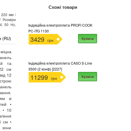
Схожі товари
 220 мм /
/ Розміри
V, 50 Hz,
Індукційна електроплита PROFI COOK
PC-ITG 1130
3429
и (RU)
Купити
грн
 міцна
панель
ий та
Індукційна електроплита CASO S-Line
22 см
3500 (2 конф) [2227]
від 12
11299
Купити
грн
истрою
панель
ання.
ям зі
тей •
а • 10
вління
6 см •
і зони