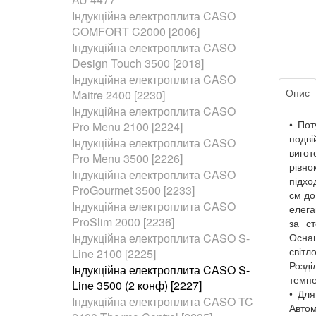
Індукційна електроплита CASO
COMFORT C2000 [2006]
Індукційна електроплита CASO
Design Touch 3500 [2018]
Індукційна електроплита CASO
Опис
Maitre 2400 [2230]
Індукційна електроплита CASO
• Пот
Pro Menu 2100 [2224]
подві
Індукційна електроплита CASO
виго
Pro Menu 3500 [2226]
рівн
Індукційна електроплита CASO
підхо
ProGourmet 3500 [2233]
см до
Індукційна електроплита CASO
елега
ProSlim 2000 [2236]
за с
Індукційна електроплита CASO S-
Осна
світ
Line 2100 [2225]
Розді
Індукційна електроплита CASO S-
темпе
Line 3500 (2 конф) [2227]
• Для
Індукційна електроплита CASO TC
Автом