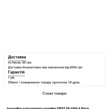
Залишити свій
Доставка
по Києву: 80 грн.
Доставка безкоштовно при замовленні від 6000 грн
Гарантія
1 рік
Обмін / повернення товару протягом 14 днів.
http://rozetka.com.ua/apple_macbook_air_z
Подробнее:
Схожі товари
Індукційна електроплита подвійна FIRST FA-5095-4 Black