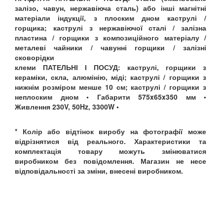
залізо, чавун, нержавіюча сталь) або інші магнітні
матеріали індукції, з плоским дном каструлі /
горщика; каструлі з нержавіючої сталі / залізна
пластина / горщики з композиційного матеріалу /
металеві чайники / чавунні горщики / залізні
сковорідки
клеми ПАТЕЛЬНІ І ПОСУД:
каструлі, горщики з
кераміки, скла, алюмінію, міді; каструлі / горщики з
нижнім розміром менше 10 см; каструлі / горщики з
неплоским дном • Габарити 575x65x350 мм •
Живлення 230V, 50Hz, 3300W •
* Колір або відтінок виробу на фотографії може
відрізнятися від реального. Характеристики та
комплектація товару можуть змінюватися
виробником без повідомлення. Магазин не несе
відповідальності за зміни, внесені виробником.