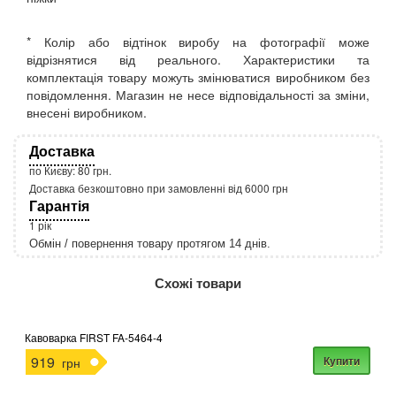
* Колір або відтінок виробу на фотографії може
відрізнятися від реального. Характеристики та
комплектація товару можуть змінюватися виробником без
повідомлення. Магазин не несе відповідальності за зміни,
внесені виробником.
Доставка
по Києву: 80 грн.
Доставка безкоштовно при замовленні від 6000 грн
Гарантія
1 рік
Обмін / повернення товару протягом 14 днів.
http://rozetka.com.ua/apple_macbook_air_zonz
Подробнее:
Схожі товари
Кавоварка FIRST FA-5464-4
919
Купити
грн