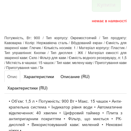
Купити
немає в наявності
Потужність, Вт: 900 / Тип корпусу: Окремостоячий / Тип продукту:
Кавоварка / Колір: Нержавіюча сталь / Вбудований екран / Ємність для
звареної кави: Глечик / Кількість носиків: 1 / Матеріал корпусу: Пластик /
Тип управління: Кнопки / Тип дисплея : ЖК / Матеріал ємності для
звареної кави: Скло / Фільтр для кави / Ємність водного резервуару, л: 1,5
/ Місткість в чашках: 15 чашок / Тип кави: мелену каву / Приготування кави
/ Приготування чаю / Ти
Опис
Характеристики
Описание (RU)
Характеристики (RU)
• Об'єм: 1,5 л • Потужність: 900 Вт • Макс. 15 чашок • Анти-
крапельна система • Індикатор рівня води • Автоматичне
відключення: 40 хвилин • Цифровий таймер • Плита з
антипригарним покриттям • Фільтр, що миється • РК-
дисплей • Використовуваний кави: мелений • Нековзні
ніжки •