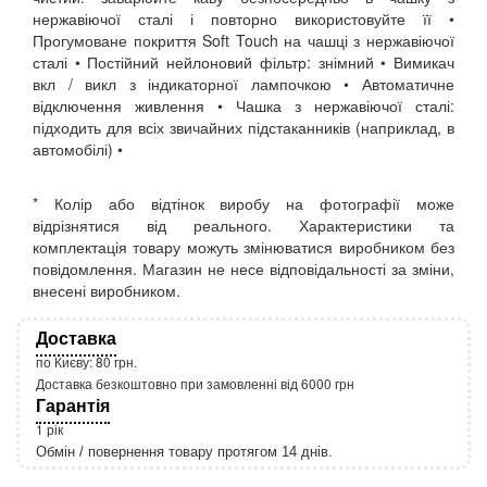
нержавіючої сталі і повторно використовуйте її •
Прогумоване покриття Soft Touch на чашці з нержавіючої
сталі • Постійний нейлоновий фільтр: знімний • Вимикач
вкл / викл з індикаторної лампочкою • Автоматичне
відключення живлення • Чашка з нержавіючої сталі:
підходить для всіх звичайних підстаканників (наприклад, в
автомобілі) •
* Колір або відтінок виробу на фотографії може
відрізнятися від реального. Характеристики та
комплектація товару можуть змінюватися виробником без
повідомлення. Магазин не несе відповідальності за зміни,
внесені виробником.
Доставка
по Києву: 80 грн.
Доставка безкоштовно при замовленні від 6000 грн
Гарантія
1 рік
Обмін / повернення товару протягом 14 днів.
http://rozetka.com.ua/apple_macbook_air_zonz
Подробнее: