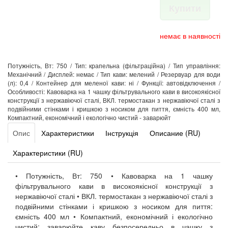
Купити
немає в наявності
Потужність, Вт: 750 / Тип: крапельна (фільтраційна) / Тип управління:
Механічний / Дисплей: немає / Тип кави: мелений / Резервуар для води
(л): 0,4 / Контейнер для меленої кави: ні / Функції: автовідключення /
Особливості: Кавоварка на 1 чашку фільтрувального кави в високоякісної
конструкції з нержавіючої сталі, ВКЛ. термостакан з нержавіючої сталі з
подвійними стінками і кришкою з носиком для пиття, ємність 400 мл,
Компактний, економічний і екологічно чистий - заварюйт
Опис
Характеристики
Інструкція
Описание (RU)
Характеристики (RU)
• Потужність, Вт: 750 • Кавоварка на 1 чашку
фільтрувального кави в високоякісної конструкції з
нержавіючої сталі • ВКЛ. термостакан з нержавіючої сталі з
подвійними стінками і кришкою з носиком для пиття:
ємність 400 мл • Компактний, економічний і екологічно
чистий: заварюйте каву безпосередньо в чашку з