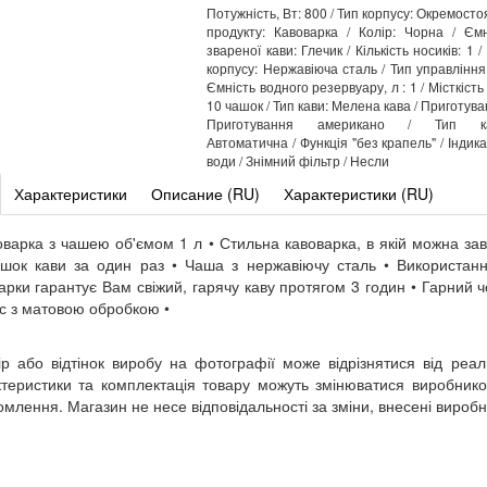
Потужність, Вт: 800 / Тип корпусу: Окремосто
продукту: Кавоварка / Колір: Чорна / Єм
звареної кави: Глечик / Кількість носиків: 1 
корпусу: Нержавіюча сталь / Тип управління:
Ємність водного резервуару, л : 1 / Місткість
10 чашок / Тип кави: Мелена кава / Приготува
Приготування американо / Тип кав
Автоматична / Функція "без крапель" / Індик
води / Знімний фільтр / Несли
Характеристики
Описание (RU)
Характеристики (RU)
оварка з чашею об'ємом 1 л • Стильна кавоварка, в якій можна за
шок кави за один раз • Чаша з нержавіючу сталь • Використанн
арки гарантує Вам свіжий, гарячу каву протягом 3 годин • Гарний 
с з матовою обробкою •
ір або відтінок виробу на фотографії може відрізнятися від реал
теристики та комплектація товару можуть змінюватися виробник
омлення. Магазин не несе відповідальності за зміни, внесені вироб