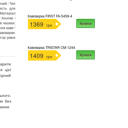
ячий / Тип
ність для
/ Матеріал
Кавоварка FIRST FA-5459-4
 Кнопки /
1369
 в чашках:
Купити
грн
ння кави /
оварки:
атор рівня
Кавоварка TRISTAR CM-1244
1409
Купити
грн
варити
я цієї
чорний
ьного.
ом без
ником.