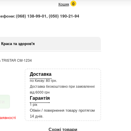
0
Кошик
лефони:
(068) 138-99-01, (050) 190-21-94
Краса та здоров'я
а TRISTAR CM-1234
Доставка
по Києву: 80 грн.
Доставка безкоштовно при замовленні
від 6000 грн
Гарантія
ти
1 рік
Обмін / повернення товару протягом
14 днів.
аявності
http://rozetka.com.ua/apple_macbook
Подробнее:
Схожі товари