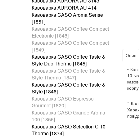
Кавоварка AURORA AU 3143
Кавоварка AURORA AU 414
Кавоварка CASO Aroma Sense
[1851]
Кавоварка CASO Coffee Compact
Electronic [1848]
Кавоварка CASO Coffee Compact
[1849]
Опис
Кавоварка CASO Coffee Taste &
Style Duo Thermo [1845]
• Кав
Кавоварка CASO Coffee Taste &
10 ча
Style Thermo [1847]
кавов
Кавоварка CASO Coffee Taste &
корпу
Style [1846]
Кавоварка CASO Espresso
* Кол
Gourmet [1820]
Харак
Кавоварка CASO Grande Aroma
повід
100 [1856]
Кавоварка CASO Selection C 10
Thermo [1874]