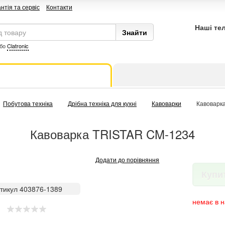
нтія та сервіс
Контакти
Наші те
бо
Clatronic
Побутова техніка
Дрібна техніка для кухні
Кавоварки
Кавоварк
Кавоварка TRISTAR CM-1234
Додати до порівняння
Купи
тикул 403876-1389
немає в н