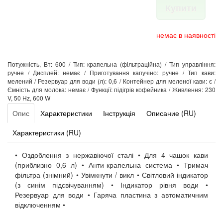
Купити
немає в наявності
Потужність, Вт: 600 / Тип: крапельна (фільтраційна) / Тип управління:
ручне / Дисплей: немає / Приготування капучіно: ручне / Тип кави:
мелений / Резервуар для води (л): 0,6 / Контейнер для меленої кави: є /
Ємність для молока: немає / Функції: підігрів кофейника / Живлення: 230
V, 50 Hz, 600 W
Опис
Характеристики
Інструкція
Описание (RU)
Характеристики (RU)
• Оздоблення з нержавіючої сталі • Для 4 чашок кави
(приблизно 0,6 л) • Анти-крапельна система • Тримач
фільтра (знімний) • Увімкнути / викл • Світловий індикатор
(з синім підсвічуванням) • Індикатор рівня води •
Резервуар для води • Гаряча пластина з автоматичним
відключенням •