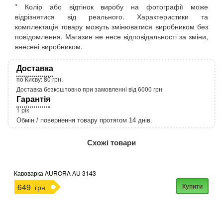
* Колір або відтінок виробу на фотографії може
відрізнятися від реального. Характеристики та
комплектація товару можуть змінюватися виробником без
повідомлення. Магазин не несе відповідальності за зміни,
внесені виробником.
Доставка
по Києву: 80 грн.
Доставка безкоштовно при замовленні від 6000 грн
Гарантія
1 рік
Обмін / повернення товару протягом 14 днів.
http://rozetka.com.ua/apple_macbook_air_zonz
Подробнее:
Схожі товари
Кавоварка AURORA AU 3143
649
Купити
грн