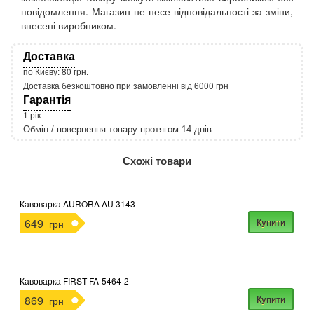
повідомлення. Магазин не несе відповідальності за зміни,
внесені виробником.
Доставка
по Києву: 80 грн.
Доставка безкоштовно при замовленні від 6000 грн
Гарантія
1 рік
Обмін / повернення товару протягом 14 днів.
http://rozetka.com.ua/apple_macbook_air_zonz
Подробнее:
Схожі товари
Кавоварка AURORA AU 3143
649
Купити
грн
Кавоварка FIRST FA-5464-2
869
Купити
грн