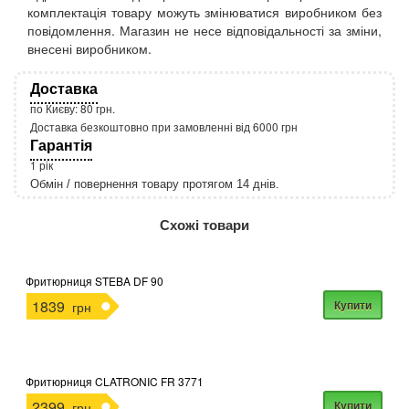
комплектація товару можуть змінюватися виробником без
повідомлення. Магазин не несе відповідальності за зміни,
внесені виробником.
Доставка
по Києву: 80 грн.
Доставка безкоштовно при замовленні від 6000 грн
Гарантія
1 рік
Обмін / повернення товару протягом 14 днів.
http://rozetka.com.ua/apple_macbook_air_zonz
Подробнее:
Схожі товари
Фритюрниця STEBA DF 90
1839
Купити
грн
Фритюрниця CLATRONIC FR 3771
2399
Купити
грн