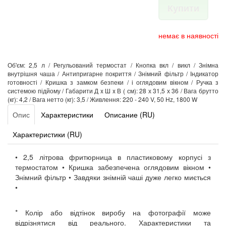
Купити
немає в наявності
Об'єм: 2,5 л / Регульований термостат / Кнопка вкл / викл / Знімна
внутрішня чаша / Антипригарне покриття / Знімний фільтр / Індикатор
готовності / Кришка з замком безпеки / і оглядовим вікном / Ручка з
системою підйому / Габарити Д x Ш x В ( см): 28 х 31,5 х 36 / Вага брутто
(кг): 4,2 / Вага нетто (кг): 3,5 / Живлення: 220 - 240 V, 50 Hz, 1800 W
Опис
Характеристики
Описание (RU)
Характеристики (RU)
• 2,5 літрова фритюрница в пластиковому корпусі з
термостатом • Кришка забезпечена оглядовим вікном •
Знімний фільтр • Завдяки знімній чаші дуже легко миється
•
* Колір або відтінок виробу на фотографії може
відрізнятися від реального. Характеристики та