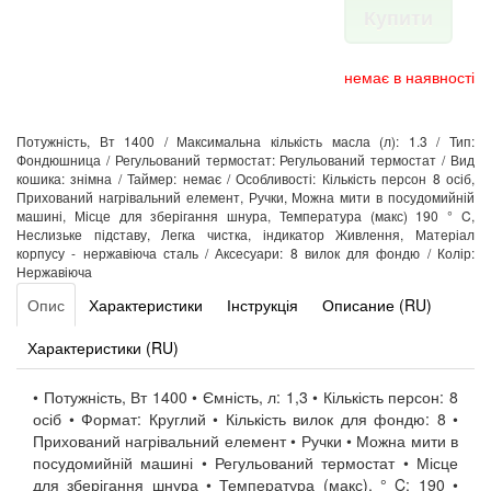
Купити
немає в наявності
Потужність, Вт 1400 / Максимальна кількість масла (л): 1.3 / Тип:
Фондюшница / Регульований термостат: Регульований термостат / Вид
кошика: знімна / Таймер: немає / Особливості: Кількість персон 8 осіб,
Прихований нагрівальний елемент, Ручки, Можна мити в посудомийній
машині, Місце для зберігання шнура, Температура (макс) 190 ° C,
Неслизьке підставу, Легка чистка, індикатор Живлення, Матеріал
корпусу - нержавіюча сталь / Аксесуари: 8 вилок для фондю / Колір:
Нержавіюча
Опис
Характеристики
Інструкція
Описание (RU)
Характеристики (RU)
• Потужність, Вт 1400 • Ємність, л: 1,3 • Кількість персон: 8
осіб • Формат: Круглий • Кількість вилок для фондю: 8 •
Прихований нагрівальний елемент • Ручки • Можна мити в
посудомийній машині • Регульований термостат • Місце
для зберігання шнура • Температура (макс), ° C: 190 •