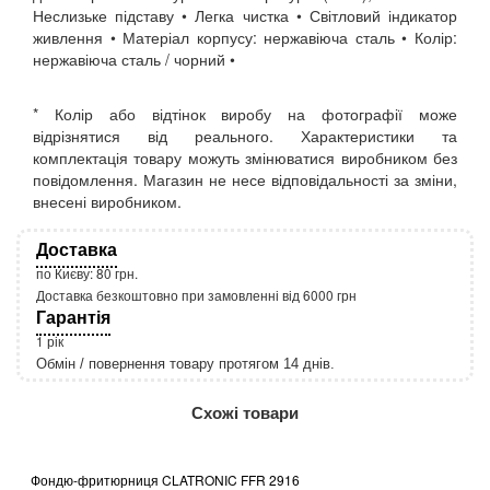
Неслизьке підставу • Легка чистка • Світловий індикатор
живлення • Матеріал корпусу: нержавіюча сталь • Колір:
нержавіюча сталь / чорний •
* Колір або відтінок виробу на фотографії може
відрізнятися від реального. Характеристики та
комплектація товару можуть змінюватися виробником без
повідомлення. Магазин не несе відповідальності за зміни,
внесені виробником.
Доставка
по Києву: 80 грн.
Доставка безкоштовно при замовленні від 6000 грн
Гарантія
1 рік
Обмін / повернення товару протягом 14 днів.
http://rozetka.com.ua/apple_macbook_air_zonz
Подробнее:
Схожі товари
Фондю-фритюрниця CLATRONIC FFR 2916