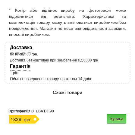
* Колір або відтінок виробу на фотографії може
відрізнятися від реального. Характеристики та
комплектація товару можуть змінюватися виробником без
повідомлення. Магазин не несе відповідальності за зміни,
внесені виробником.
Доставка
по Києву: 80 грн.
Доставка безкоштовно при замовленні від 6000 грн
Гарантія
1 рік
Обмін / повернення товару протягом 14 днів.
http://rozetka.com.ua/apple_macbook_air_zonz
Подробнее:
Схожі товари
Фритюрниця STEBA DF 90
1839
Купити
грн