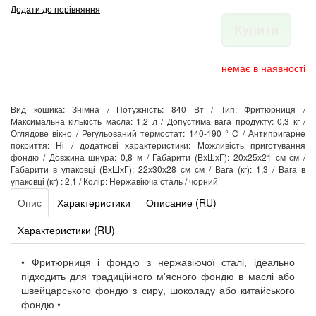
Додати до порівняння
Купити
немає в наявності
Вид кошика: Знімна / Потужність: 840 Вт / Тип: Фритюрниця /
Максимальна кількість масла: 1,2 л / Допустима вага продукту: 0,3 кг /
Оглядове вікно / Регульований термостат: 140-190 ° C / Антипригарне
покриття: Ні / додаткові характеристики: Можливість приготування
фондю / Довжина шнура: 0,8 м / Габарити (ВхШхГ): 20х25х21 см см /
Габарити в упаковці (ВхШхГ): 22х30х28 см см / Вага (кг): 1,3 / Вага в
упаковці (кг) : 2,1 / Колір: Нержавіюча сталь / чорний
Опис
Характеристики
Описание (RU)
Характеристики (RU)
• Фритюрниця і фондю з нержавіючої сталі, ідеально
підходить для традиційного м'ясного фондю в маслі або
швейцарського фондю з сиру, шоколаду або китайського
фондю •