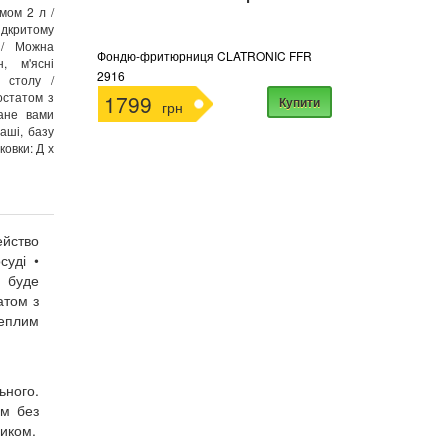
мом 2 л /
ідкритому
і / Можна
Фондю-фритюрниця CLATRONIC FFR
, м'ясні
2916
 столу /
остатом з
1799
Купити
грн
ване вами
аші, базу
ковки: Д х
ейство
суді •
ю буде
атом з
теплим
ьного.
ом без
ником.