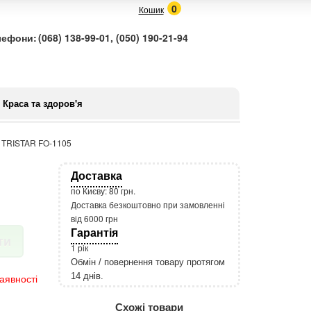
0
Кошик
лефони:
(068) 138-99-01, (050) 190-21-94
Краса та здоров'я
 TRISTAR FO-1105
Доставка
по Києву: 80 грн.
Доставка безкоштовно при замовленні
від 6000 грн
Гарантія
ти
1 рік
Обмін / повернення товару протягом
14 днів.
аявності
http://rozetka.com.ua/apple_macbook
Подробнее:
Схожі товари