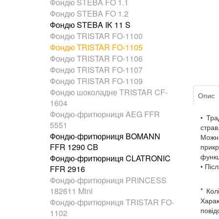
Фондю STEBA FO 1.1
Фондю STEBA FO 1.2
Фондю STEBA IK 11 S
Фондю TRISTAR FO-1100
Фондю TRISTAR FO-1105
Фондю TRISTAR FO-1106
Фондю TRISTAR FO-1107
Фондю TRISTAR FO-1109
Фондю шоколадне TRISTAR CF-
Опис
1604
Фондю-фритюрниця AEG FFR
• Тра
5551
страв
Фондю-фритюрниця BOMANN
Можна
FFR 1290 CB
прикр
функц
Фондю-фритюрниця CLATRONIC
• Піс
FFR 2916
Фондю-фритюрниця PRINCESS
182611 Mini
* Кол
Харак
Фондю-фритюрниця TRISTAR FO-
повід
1102