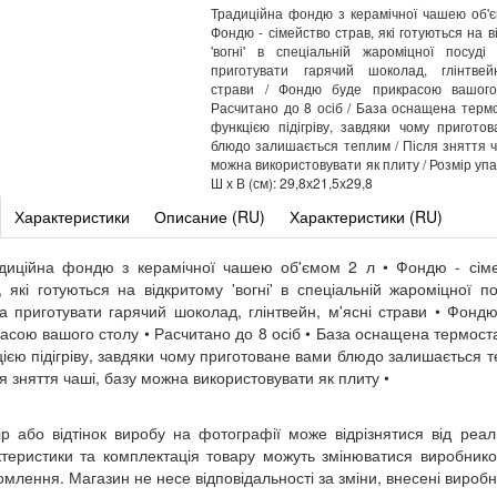
Традиційна фондю з керамічної чашею об'є
Фондю - сімейство страв, які готуються на в
'вогні' в спеціальній жароміцної посуд
приготувати гарячий шоколад, глінтвейн
страви / Фондю буде прикрасою вашого
Расчитано до 8 осіб / База оснащена терм
функцією підігріву, завдяки чому пригото
блюдо залишається теплим / Після зняття ч
можна використовувати як плиту / Розмір упа
Ш х В (см): 29,8х21,5х29,8
Характеристики
Описание (RU)
Характеристики (RU)
диційна фондю з керамічної чашею об'ємом 2 л • Фондю - сім
, які готуються на відкритому 'вогні' в спеціальній жароміцної по
 приготувати гарячий шоколад, глінтвейн, м'ясні страви • Фонд
асою вашого столу • Расчитано до 8 осіб • База оснащена термост
ією підігріву, завдяки чому приготоване вами блюдо залишається 
ля зняття чаші, базу можна використовувати як плиту •
ір або відтінок виробу на фотографії може відрізнятися від реал
теристики та комплектація товару можуть змінюватися виробник
омлення. Магазин не несе відповідальності за зміни, внесені вироб