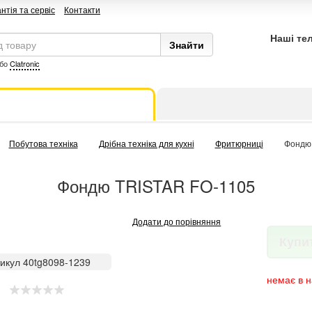
нтія та сервіс
Контакти
Наші те
бо
Clatronic
Побутова техніка
Дрібна техніка для кухні
Фритюрниці
Фондю
Фондю TRISTAR FO-1105
Додати до порівняння
Купи
икул 40tg8098-1239
немає в н