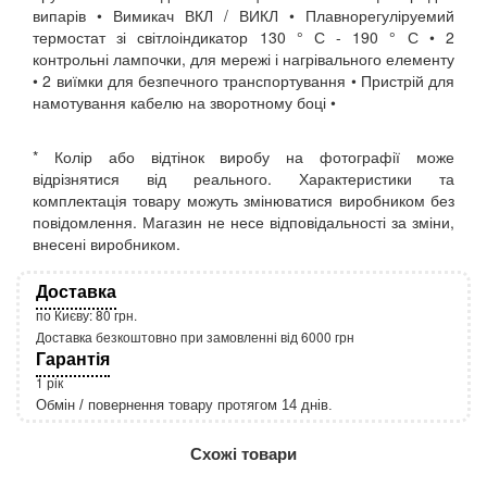
випарів • Вимикач ВКЛ / ВИКЛ • Плавнорегуліруемий
термостат зі світлоіндикатор 130 ° С - 190 ° С • 2
контрольні лампочки, для мережі і нагрівального елементу
• 2 виїмки для безпечного транспортування • Пристрій для
намотування кабелю на зворотному боці •
* Колір або відтінок виробу на фотографії може
відрізнятися від реального. Характеристики та
комплектація товару можуть змінюватися виробником без
повідомлення. Магазин не несе відповідальності за зміни,
внесені виробником.
Доставка
по Києву: 80 грн.
Доставка безкоштовно при замовленні від 6000 грн
Гарантія
1 рік
Обмін / повернення товару протягом 14 днів.
http://rozetka.com.ua/apple_macbook_air_zonz
Подробнее:
Схожі товари