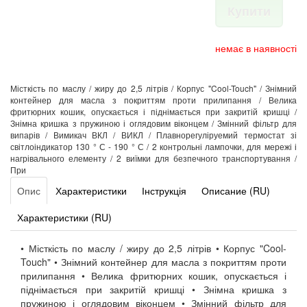
Купити
немає в наявності
Місткість по маслу / жиру до 2,5 літрів / Корпус "Cool-Touch" / Знімний
контейнер для масла з покриттям проти прилипання / Велика
фритюрних кошик, опускається і піднімається при закритій кришці /
Знімна кришка з пружиною і оглядовим віконцем / Змінний фільтр для
випарів / Вимикач ВКЛ / ВИКЛ / Плавнорегуліруемий термостат зі
світлоіндикатор 130 ° С - 190 ° С / 2 контрольні лампочки, для мережі і
нагрівального елементу / 2 виїмки для безпечного транспортування /
При
Опис
Характеристики
Інструкція
Описание (RU)
Характеристики (RU)
• Місткість по маслу / жиру до 2,5 літрів • Корпус "Cool-
Touch" • Знімний контейнер для масла з покриттям проти
прилипання • Велика фритюрних кошик, опускається і
піднімається при закритій кришці • Знімна кришка з
пружиною і оглядовим віконцем • Змінний фільтр для