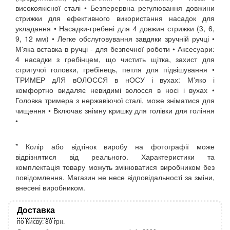
високоякісної сталі • Безперервна регулювання довжини
стрижки для ефективного використання насадок для
укладання • Насадки-гребені для 4 довжин стрижки (3, 6,
9, 12 мм) • Легке обслуговування завдяки зручній ручці •
М'яка вставка в ручці - для безпечної роботи • Аксесуари:
4 насадки з гребінцем, що чистить щітка, захист для
стригучої головки, гребінець, петля для підвішування •
ТРИМЕР дЛЯ вОЛОССЯ в нОСУ і вухах: М'яко і
комфортно видаляє невидимі волосся в носі і вухах •
Головка тримера з нержавіючої сталі, може зніматися для
чищення • Включає знімну кришку для голівки для гоління
•
* Колір або відтінок виробу на фотографії може
відрізнятися від реального. Характеристики та
комплектація товару можуть змінюватися виробником без
повідомлення. Магазин не несе відповідальності за зміни,
внесені виробником.
Доставка
по Києву: 80 грн.