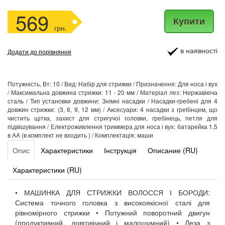
569
Купити
грн.
в наявності
Додати до порівняння
Потужність, Вт: 10 / Вид: Набір для стрижки / Призначення: Для носа і вух
/ Максимальна довжина стрижки: 11 - 20 мм / Матеріал лез: Нержавіюча
сталь / Тип установки довжини: Знімні насадки / Насадки-гребені для 4
довжин стрижки: (3, 6, 9, 12 мм) / Аксесуари: 4 насадки з гребінцем, що
чистить щітка, захист для стригучої головки, гребінець, петля для
підвішування / Електроживлення триммера для носа і вух: батарейка 1,5
в АА (в комплект не входить ) / Комплектація: маши
Опис
Характеристики
Інструкція
Описание (RU)
Характеристики (RU)
• МАШИНКА ДЛЯ СТРИЖКИ ВОЛОССЯ І БОРОДИ:
Система точного головка з високоякісної сталі для
рівномірного стрижки • Потужний поворотний двигун
(продуктивний, довговічний і малошумний) • Леза з