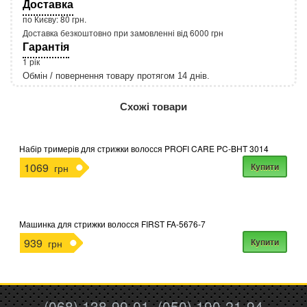
Доставка
по Києву: 80 грн.
Доставка безкоштовно при замовленні від 6000 грн
Гарантія
1 рік
Обмін / повернення товару протягом 14 днів.
http://rozetka.com.ua/apple_macbook_air_zonz
Подробнее:
Схожі товари
Набір тримерів для стрижки волосся PROFI CARE PC-BHT 3014
1069
Купити
грн
Машинка для стрижки волосся FIRST FA-5676-7
939
Купити
грн
(068) 138-99-01, (050) 190-21-94