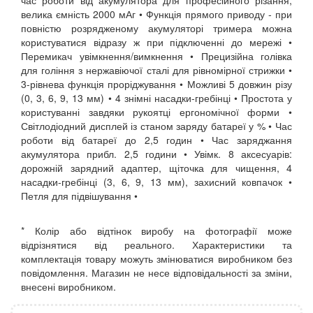
час роботи від акумулятора для професійного різання,
велика ємність 2000 мАг • Функція прямого приводу - при
повністю розрядженому акумуляторі тримера можна
користуватися відразу ж при підключенні до мережі •
Перемикач увімкнення/вимкнення • Прецизійна голівка
для гоління з нержавіючої сталі для рівномірної стрижки •
3-рівнева функція проріджування • Можливі 5 довжин різу
(0, 3, 6, 9, 13 мм) • 4 знімні насадки-гребінці • Простота у
користуванні завдяки рукоятці ергономічної форми •
Світлодіодний дисплей із станом заряду батареї у % • Час
роботи від батареї до 2,5 годин • Час заряджання
акумулятора прибл. 2,5 години • Увімк. 8 аксесуарів:
дорожній зарядний адаптер, щіточка для чищення, 4
насадки-гребінці (3, 6, 9, 13 мм), захисний ковпачок •
Петля для підвішування •
* Колір або відтінок виробу на фотографії може
відрізнятися від реального. Характеристики та
комплектація товару можуть змінюватися виробником без
повідомлення. Магазин не несе відповідальності за зміни,
внесені виробником.