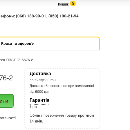
0
Кошик
лефони:
(068) 138-99-01, (050) 190-21-94
Краса та здоров'я
ся FIRST FA-5676-2
Доставка
76-2
по Києву: 80 грн.
Доставка безкоштовно при замовленні
від 6000 грн
Гарантія
ити
1 рік
Обмін / повернення товару протягом
аявності
14 днів.
http://rozetka.com.ua/apple_macbook
Подробнее: