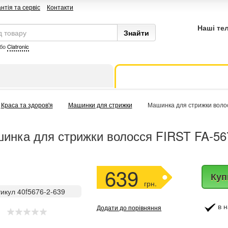
нтія та сервіс
Контакти
Наші те
бо
Clatronic
Краса та здоров'я
Машинки для стрижки
Машинка для стрижки волос
инка для стрижки волосся FIRST FA-56
639
Куп
грн.
икул 40f5676-2-639
в н
Додати до порівняння