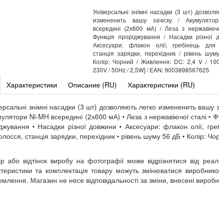
Універсальні знімні насадки (3 шт) дозволя
измененить вашу зачіску / Акумулято
всередині (2х600 мА) / Леза з нержавіючо
Функція проріджування / Насадки різної 
Аксесуари: флакон олії, гребінець для 
станція зарядки, перехідник / рівень шум
Колір: Чорний / Живлення: DC: 2,4 V / 10
230V / 50Hz / 2,5W] / EAN: 9003898567625
Характеристики
Описание (RU)
Характеристики (RU)
версальні знімні насадки (3 шт) дозволяють легко измененить вашу з
мулятори Ni-MH всередині (2х600 мА) • Леза з нержавіючої сталі • Ф
джування • Насадки різної довжини • Аксесуари: флакон олії, гре
олосся, станція зарядки, перехідник • рівень шуму 56 дБ • Колір: Чо
ір або відтінок виробу на фотографії може відрізнятися від реал
теристики та комплектація товару можуть змінюватися виробник
омлення. Магазин не несе відповідальності за зміни, внесені вироб