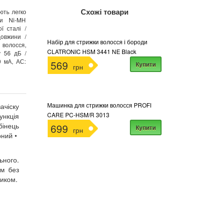
Схожі товари
ють легко
ри Ni-MH
ї сталі /
довжини /
Набір для стрижки волосся і бороди
волосся,
CLATRONIC HSM 3441 NE Black
у 56 дБ /
0 мА, АС:
569
Купити
грн
Машинка для стрижки волосся PROFI
ачіску
CARE PC-HSM/R 3013
ункція
бінець
699
Купити
грн
рний •
ьного.
ом без
ником.