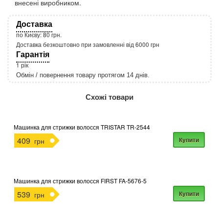
внесені виробником.
Доставка
по Києву: 80 грн.
Доставка безкоштовно при замовленні від 6000 грн
Гарантія
1 рік
Обмін / повернення товару протягом 14 днів.
http://rozetka.com.ua/apple_macbook_air_zonz
Подробнее:
Схожі товари
Машинка для стрижки волосся TRISTAR TR-2544
409
Купити
грн
Машинка для стрижки волосся FIRST FA-5676-5
539
Купити
грн