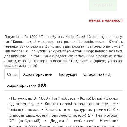
Купити
немає в наявності
Потужність, Вт 1800 / Тип: побутові / Колір: Білий / Захист від перегріву:
так / Кнопка подачі холодного повітря: так / Іонізація: немає / Кількість
температурних режимів: 2 / Кількість швидкостей повітряного потоку: 2 /
Тип мотора: DС (побутовий) / Рухомий (обертові) шнур: немає / Петелька
для підвішування: так / Ручка складається: немає / Знімна решітка: немає
/ Насадки: концентратор стандартний / Подарункова (промо) упаковка:
немає / сумка для зб
Опис
Характеристики
Інструкція
Описание (RU)
Характеристики (RU)
• Потужність, Вт 1800 • Тип: побутові • Колір: Білий • Захист
від перегріву: є • Кнопка подачі холодного повітря: є •
Іонізація: немає • Кількість температурних режимів: 2 •
Кількість швидкостей повітряного потоку: 2 • Тип мотора:
DС (побутовий) • Додаткові особливості: Настінний
кріплення-база, Автоматичне відключення при приміщенні