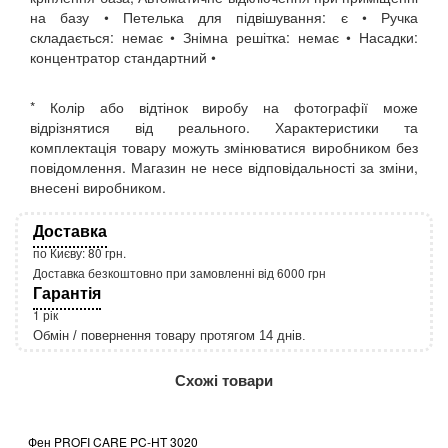
на базу • Петелька для підвішування: є • Ручка
складається: немає • Знімна решітка: немає • Насадки:
концентратор стандартний •
* Колір або відтінок виробу на фотографії може
відрізнятися від реального. Характеристики та
комплектація товару можуть змінюватися виробником без
повідомлення. Магазин не несе відповідальності за зміни,
внесені виробником.
Доставка
по Києву: 80 грн.
Доставка безкоштовно при замовленні від 6000 грн
Гарантія
1 рік
Обмін / повернення товару протягом 14 днів.
http://rozetka.com.ua/apple_macbook_air_zonz
Подробнее:
Схожі товари
Фен PROFI CARE PC-HT 3020