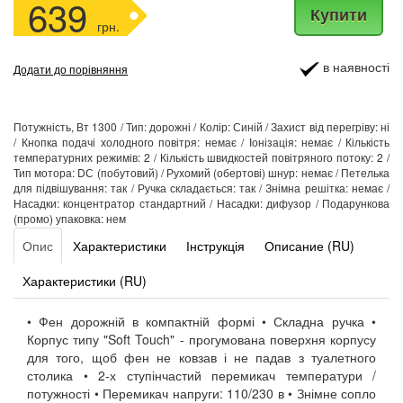
639
Купити
грн.
в наявності
Додати до порівняння
Потужність, Вт 1300 / Тип: дорожні / Колір: Синій / Захист від перегріву: ні
/ Кнопка подачі холодного повітря: немає / Іонізація: немає / Кількість
температурних режимів: 2 / Кількість швидкостей повітряного потоку: 2 /
Тип мотора: DС (побутовий) / Рухомий (обертові) шнур: немає / Петелька
для підвішування: так / Ручка складається: так / Знімна решітка: немає /
Насадки: концентратор стандартний / Насадки: дифузор / Подарункова
(промо) упаковка: нем
Опис
Характеристики
Інструкція
Описание (RU)
Характеристики (RU)
• Фен дорожній в компактній формі • Складна ручка •
Корпус типу "Soft Touch" - прогумована поверхня корпусу
для того, щоб фен не ковзав і не падав з туалетного
столика • 2-х ступінчастий перемикач температури /
потужності • Перемикач напруги: 110/230 в • Знімне сопло