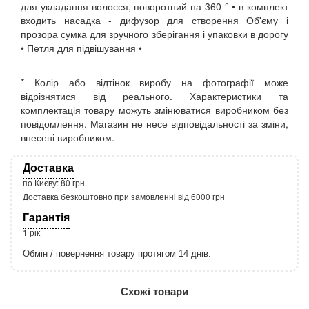
для укладання волосся, поворотний на 360 ° • в комплект
входить насадка - дифузор для створення Об'єму і
прозора сумка для зручного зберігання і упаковки в дорогу
• Петля для підвішування •
* Колір або відтінок виробу на фотографії може
відрізнятися від реального. Характеристики та
комплектація товару можуть змінюватися виробником без
повідомлення. Магазин не несе відповідальності за зміни,
внесені виробником.
Доставка
по Києву: 80 грн.
Доставка безкоштовно при замовленні від 6000 грн
Гарантія
1 рік
Обмін / повернення товару протягом 14 днів.
http://rozetka.com.ua/apple_macbook_air_zonz
Подробнее:
Схожі товари