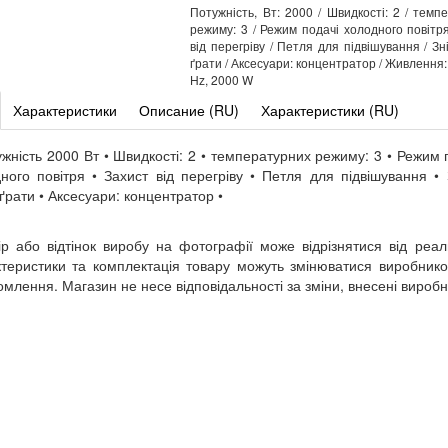
Потужність, Вт: 2000 / Швидкості: 2 / темп
режиму: 3 / Режим подачі холодного повітря
від перегріву / Петля для підвішування / Зн
ґрати / Аксесуари: концентратор / Живлення:
Hz, 2000 W
Характеристики
Описание (RU)
Характеристики (RU)
ужність 2000 Вт • Швидкості: 2 • температурних режиму: 3 • Режим 
ного повітря • Захист від перегріву • Петля для підвішування • 
 ґрати • Аксесуари: концентратор •
ір або відтінок виробу на фотографії може відрізнятися від реал
теристики та комплектація товару можуть змінюватися виробник
омлення. Магазин не несе відповідальності за зміни, внесені вироб