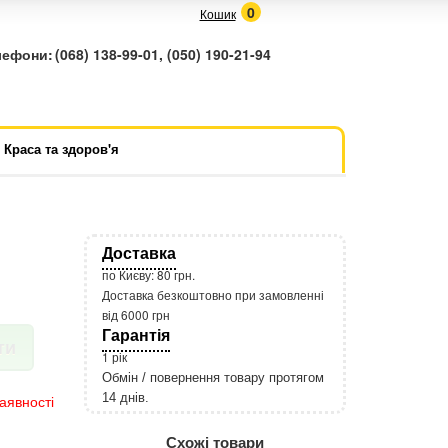
0
Кошик
лефони:
(068) 138-99-01, (050) 190-21-94
Краса та здоров'я
Доставка
по Києву: 80 грн.
Доставка безкоштовно при замовленні
від 6000 грн
Гарантія
ти
1 рік
Обмін / повернення товару протягом
14 днів.
аявності
http://rozetka.com.ua/apple_macbook
Подробнее:
Схожі товари