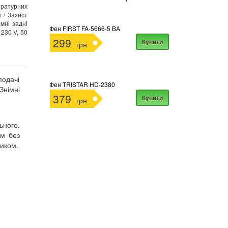
ературних
 / Захист
імні задні
Фен FIRST FA-5666-5 BA
 230 V, 50
299
Купити
грн
подачі
Фен TRISTAR HD-2380
Знімні
379
Купити
грн
ьного.
ом без
ником.