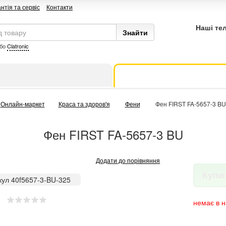
нтія та сервіс
Контакти
Наші те
бо
Clatronic
Онлайн-маркет
Краса та здоров'я
Фени
Фен FIRST FA-5657-3 BU
Фен FIRST FA-5657-3 BU
Додати до порівняння
Купи
кул 40f5657-3-BU-325
немає в н