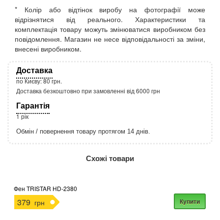
* Колір або відтінок виробу на фотографії може
відрізнятися від реального. Характеристики та
комплектація товару можуть змінюватися виробником без
повідомлення. Магазин не несе відповідальності за зміни,
внесені виробником.
Доставка
по Києву: 80 грн.
Доставка безкоштовно при замовленні від 6000 грн
Гарантія
1 рік
Обмін / повернення товару протягом 14 днів.
http://rozetka.com.ua/apple_macbook_air_zonz
Подробнее:
Схожі товари
Фен TRISTAR HD-2380
379
Купити
грн