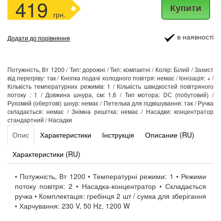
419
Купити
грн.
в наявності
Додати до порівняння
Потужність, Вт 1200 / Тип: дорожні / Тип: компактні / Колір: Білий / Захист
від перегріву: так / Кнопка подачі холодного повітря: немає / Іонізація: + /
Кількість температурних режимів: 1 / Кількість швидкостей повітряного
потоку : 1 / Довжина шнура, cм: 1,6 / Тип мотора: DС (побутовий) /
Рухомий (обертові) шнур: немає / Петелька для підвішування: так / Ручка
складається: немає / Знімна решітка: немає / Насадки: концентратор
стандартний / Насадки
Опис
Характеристики
Інструкція
Описание (RU)
Характеристики (RU)
• Потужність, Вт 1200 • Температурні режими: 1 • Режими
потоку повітря: 2 • Насадка-концентратор • Складається
ручка • Комплектація: гребінця 2 шт / сумка для зберігання
• Харчування: 230 V, 50 Hz, 1200 W