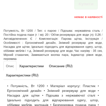
Купити
немає в наявності
Потужність, Вт 1200 / Тип: c парою / Підошва: нержавіюча сталь /
Постійна подача пари (г / хв): 20 / Об'єм резервуара для води (л): 0.26 /
Автовідключення: Є / Комплектація: Парова щітка, Інструкція /
Особливості : Ергономічний дизайн, Знімний резервуар для води,
Насадка для щітки, Ідеально підходить для відпарювання одягу, штор,
оббивки меблів і т.д, Знімний резервуар для води, Час нагріву - 35 сек,
Мірний стаканчик, Замикаються кнопка пара, Індикатор рівня води,
перемика
Опис
Характеристики
Описание (RU)
Характеристики (RU)
• Потужність, Вт 1200 • Матеріал корпусу: Пластик •
Ергономічний дизайн • Знімний резервуар для води •
Насадка для щітки • Підошва з нержавіючої сталі •
Ідеально підходить для відпарювання одягу, штор,
оббивки меблів, матраців • Безперервна подача пара •