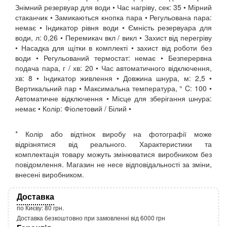
Знімний резервуар для води • Час нагріву, сек: 35 • Мірний
стаканчик • Замикаються кнопка пара • Регульована пара:
немає • Індикатор рівня води • Ємність резервуара для
води, л: 0,26 • Перемикач вкл / викл • Захист від перегріву
• Насадка для щітки в комплекті • захист від роботи без
води • Регульований термостат: немає • Безперервна
подача пара, г / хв: 20 • Час автоматичного відключення,
хв: 8 • Індикатор живлення • Довжина шнура, м: 2,5 •
Вертикальний пар • Максимальна температура, ° C: 100 •
Автоматичне відключення • Місце для зберігання шнура:
немає • Колір: Фіолетовий / Білий •
* Колір або відтінок виробу на фотографії може
відрізнятися від реального. Характеристики та
комплектація товару можуть змінюватися виробником без
повідомлення. Магазин не несе відповідальності за зміни,
внесені виробником.
Доставка
по Києву: 80 грн.
Доставка безкоштовно при замовленні від 6000 грн