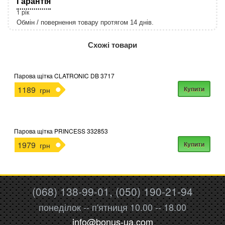
Гарантія
1 рік
Обмін / повернення товару протягом 14 днів.
http://rozetka.com.ua/apple_macbook_air_zonz
Подробнее:
Схожі товари
Парова щітка CLATRONIC DB 3717
1189
Купити
грн
Парова щітка PRINCESS 332853
1979
Купити
грн
(068) 138-99-01, (050) 190-21-94
понеділок -- п'ятниця 10.00 -- 18.00
info@bonus-ua.com