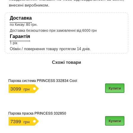
внесені виробником.
Доставка
по Києву: 80 грн.
Доставка безкоштовно при замовленні від 6000 грн
Гарантія
1 рік
Обмін / повернення товару протягом 14 днів.
http://rozetka.com.ua/apple_macbook_air_zonz
Подробнее:
Схожі товари
Парова система PRINCESS 332834 Cool
3099
Купити
грн
Парова праска PRINCESS 332850
7399
Купити
грн