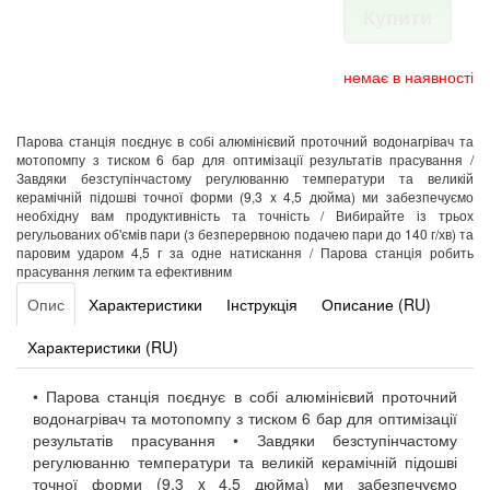
Купити
немає в наявності
Парова станція поєднує в собі алюмінієвий проточний водонагрівач та
мотопомпу з тиском 6 бар для оптимізації результатів прасування /
Завдяки безступінчастому регулюванню температури та великій
керамічній підошві точної форми (9,3 x 4,5 дюйма) ми забезпечуємо
необхідну вам продуктивність та точність / Вибирайте із трьох
регульованих об'ємів пари (з безперервною подачею пари до 140 г/хв) та
паровим ударом 4,5 г за одне натискання / Парова станція робить
прасування легким та ефективним
Опис
Характеристики
Інструкція
Описание (RU)
Характеристики (RU)
• Парова станція поєднує в собі алюмінієвий проточний
водонагрівач та мотопомпу з тиском 6 бар для оптимізації
результатів прасування • Завдяки безступінчастому
регулюванню температури та великій керамічній підошві
точної форми (9,3 x 4,5 дюйма) ми забезпечуємо