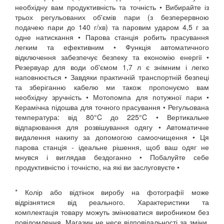
необхідну вам продуктивність та точність • Вибирайте із
трьох регульованих об'ємів пари (з безперервною
подачею пари до 140 г/хв) та паровим ударом 4,5 г за
одне натискання • Парова станція робить прасування
легким та ефективним • Функція автоматичного
відключення забезпечує безпеку та економію енергії •
Резервуар для води об'ємом 1,7 л є знімним і легко
наповнюється • Завдяки практичній транспортній безпеці
та зберіганню кабелю ми також пропонуємо вам
необхідну зручність • Мотопомпа для потужної пари •
Керамічна підошва для точного прасування • Регульована
температура: від 80°C до 225°C • Вертикальне
відпарювання для розвішування одягу • Автоматичне
видалення накипу за допомогою самоочищення • Ця
парова станція - ідеальне рішення, щоб ваш одяг не
мнувся і виглядав бездоганно • Побалуйте себе
продуктивністю і точністю, на які ви заслуговуєте •
* Колір або відтінок виробу на фотографії може
відрізнятися від реального. Характеристики та
комплектація товару можуть змінюватися виробником без
повідомлення. Магазин не несе відповідальності за зміни,