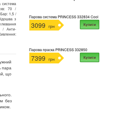
а система
хв: 70 /
ар: 1,5 /
Парова система PRINCESS 332834 Cool
Підошва з
3099
гулювання
Купити
грн
 / Анти-
 Живлення:
Парова праска PRINCESS 332850
7399
Купити
грн
тужний
ь пара
ий, що
ьного.
ом без
ником.