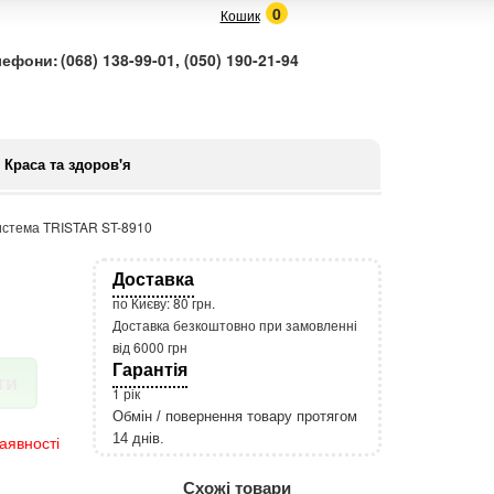
0
Кошик
лефони:
(068) 138-99-01, (050) 190-21-94
Краса та здоров'я
истема TRISTAR ST-8910
Доставка
по Києву: 80 грн.
Доставка безкоштовно при замовленні
від 6000 грн
Гарантія
ти
1 рік
Обмін / повернення товару протягом
14 днів.
аявності
http://rozetka.com.ua/apple_macbook
Подробнее:
Схожі товари