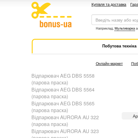
Купівля та доставка
Гара
Наприклад,
Мультиварка
а
Побутова техніка
Онлайн-маркет
Поб
Відпарювач AEG DBS 5558
(парова праска)
Відпарювач AEG DBS 5564
(парова праска)
Відпарювач AEG DBS 5565
(парова праска)
Ар
Відпарювач AURORA AU 322
(парова праска)
Відпарювач AURORA AU 323
(парова праска)