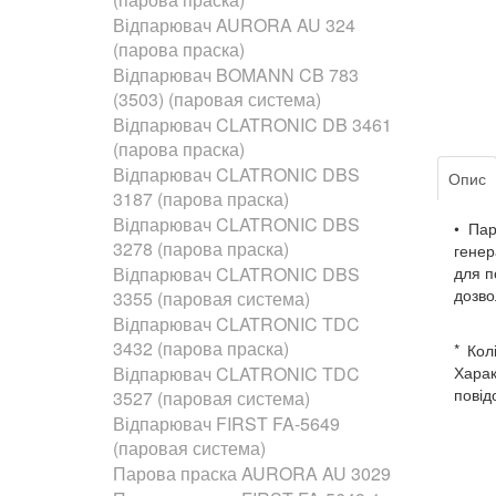
Відпарювач AURORA AU 324
(парова праска)
Відпарювач BOMANN CB 783
(3503) (паровая система)
Відпарювач CLATRONIC DB 3461
(парова праска)
Відпарювач CLATRONIC DBS
Опис
3187 (парова праска)
Відпарювач CLATRONIC DBS
• Пар
3278 (парова праска)
генер
Відпарювач CLATRONIC DBS
для п
дозво
3355 (паровая система)
Відпарювач CLATRONIC TDC
3432 (парова праска)
* Кол
Відпарювач CLATRONIC TDC
Харак
повід
3527 (паровая система)
Відпарювач FIRST FA-5649
(паровая система)
Парова праска AURORA AU 3029