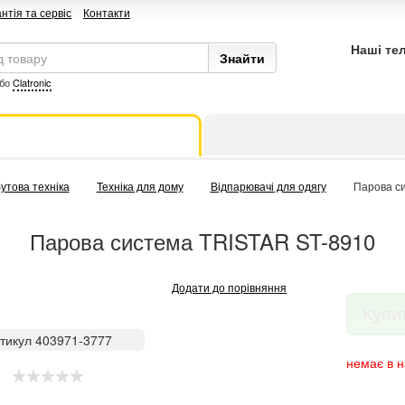
нтія та сервіс
Контакти
Наші те
бо
Clatronic
утова техніка
Техніка для дому
Відпарювачі для одягу
Парова с
Парова система TRISTAR ST-8910
Додати до порівняння
Купи
тикул 403971-3777
немає в н