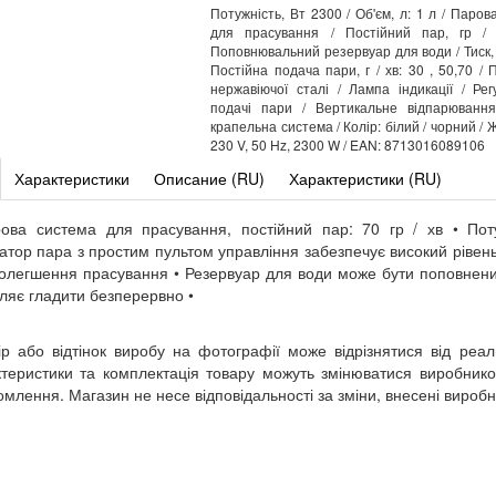
Потужність, Вт 2300 / Об'єм, л: 1 л / Паров
для прасування / Постійний пар, гр / 
Поповнювальний резервуар для води / Тиск, Б
Постійна подача пари, г / хв: 30 , 50,70 / 
нержавіючої сталі / Лампа індикації / Ре
подачі пари / Вертикальне відпарювання
крапельна система / Колір: білий / чорний /
230 V, 50 Hz, 2300 W / EAN: 8713016089106
Характеристики
Описание (RU)
Характеристики (RU)
ова система для прасування, постійний пар: 70 гр / хв • По
атор пара з простим пультом управління забезпечує високий рівен
олегшення прасування • Резервуар для води може бути поповнен
ляє гладити безперервно •
ір або відтінок виробу на фотографії може відрізнятися від реал
теристики та комплектація товару можуть змінюватися виробник
омлення. Магазин не несе відповідальності за зміни, внесені вироб