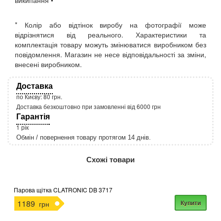
википання •
* Колір або відтінок виробу на фотографії може
відрізнятися від реального. Характеристики та
комплектація товару можуть змінюватися виробником без
повідомлення. Магазин не несе відповідальності за зміни,
внесені виробником.
Доставка
по Києву: 80 грн.
Доставка безкоштовно при замовленні від 6000 грн
Гарантія
1 рік
Обмін / повернення товару протягом 14 днів.
http://rozetka.com.ua/apple_macbook_air_zonz
Подробнее:
Схожі товари
Парова щітка CLATRONIC DB 3717
1189
Купити
грн