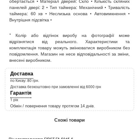
обертається • Матеріал дверей: Скло • Кількість скляних
панелей двері: 2 • Тип таймера: Механічний • Тривалість
таймера: 60 хв • Неслизька основа • Автовимкнення •
Внутрішня підсвітка •
* Колір або відтінок виробу на фотографії може
відрізнятися від реального. Характеристики та
комплектація товару можуть змінюватися виробником без
повідомлення. Магазин не несе відповідальності за зміни,
внесені виробником.
Доставка
по Києву: 80 грн.
Доставка безкоштовно при замовленні від 6000 грн
Гарантія
1 рік
Обмін / повернення товару протягом 14 днів.
http://rozetka.com.ua/apple_macbook_air_zonz
Подробнее:
Схожі товари
Піч електродуховка FIRST FA-5045-6