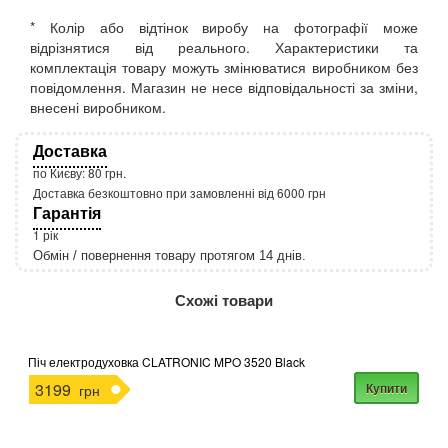
* Колір або відтінок виробу на фотографії може
відрізнятися від реального. Характеристики та
комплектація товару можуть змінюватися виробником без
повідомлення. Магазин не несе відповідальності за зміни,
внесені виробником.
Доставка
по Києву: 80 грн.
Доставка безкоштовно при замовленні від 6000 грн
Гарантія
1 рік
Обмін / повернення товару протягом 14 днів.
http://rozetka.com.ua/apple_macbook_air_zonz
Подробнее:
Схожі товари
Піч електродуховка CLATRONIC MPO 3520 Black
3199
Купити
грн