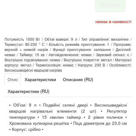
Купити
немає в наявності
Потужність 1000 Вт / Об'єм камери: 9 л / Тип управління: механічне /
Термостат: 80-230 ° С / Кількість режимів приготування: 1 / Програми:
верхній + нижній нагрів / Функції приготування: запікання / Дисплей:
немає / Таймер: 15 хв / Автовідключення: немає / Звуковий сигнал: є /
Внутрішнє підсвічування: немає / Внутрішнє покриття: метал / Матеріал
корпусу: метал / Термоізоляція: немає / Напруга: 230 В / Особливості:
Високошвидкісні кварцові нагріва
Опис
Характеристики
Описание (RU)
Характеристики (RU)
• Об'єм: 9 л • Подвійні скляні двері • Високошвидкісні
кварцові нагрівальні елементи (2 шт) • Регулятор
температури • 15 хвилин таймер • 2 рівня поличок •
Хромована кулінарна решітка • Піца діаметром до 23,0 см
• Корпус: срібло •