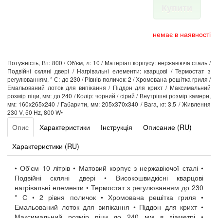
Купити
немає в наявності
Потужність, Вт: 800 / Об'єм, л: 10 / Матеріал корпусу: нержавіюча сталь /
Подвійні скляні двері / Нагрівальні елементи: кварцові / Термостат з
регулюванням, ° С: до 230 / Рівнів поличок: 2 / Хромована решітка гриля /
Емальований лоток для випікання / Піддон для крихт / Максимальний
розмір піци, мм: до 240 / Колір: чорний / сірий / Внутрішні розмір камери,
мм: 160х265х240 / Габарити, мм: 205х370х340 / Вага, кг: 3,5 / Живлення
230 V, 50 Hz, 800 W•
Опис
Характеристики
Інструкція
Описание (RU)
Характеристики (RU)
• Об'єм 10 літрів • Матовий корпус з нержавіючої сталі •
Подвійні скляні двері • Високошвидкісні кварцові
нагрівальні елементи • Термостат з регулюванням до 230
° С • 2 рівня поличок • Хромована решітка гриля •
Емальований лоток для випікання • Піддон для крихт •
Максимальний розмір піци до 240 мм в діаметрі •