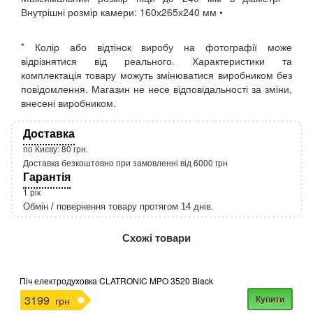
Внутрішні розмір камери: 160х265х240 мм •
* Колір або відтінок виробу на фотографії може
відрізнятися від реального. Характеристики та
комплектація товару можуть змінюватися виробником без
повідомлення. Магазин не несе відповідальності за зміни,
внесені виробником.
Доставка
по Києву: 80 грн.
Доставка безкоштовно при замовленні від 6000 грн
Гарантія
1 рік
Обмін / повернення товару протягом 14 днів.
http://rozetka.com.ua/apple_macbook_air_zonz
Подробнее:
Схожі товари
Піч електродуховка CLATRONIC MPO 3520 Black
3199
Купити
грн