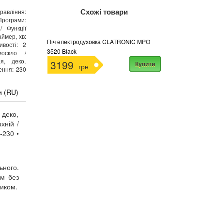
Схожі товари
правління:
Програми:
/ Функції
аймер, хв:
Піч електродуховка CLATRONIC MPO
ивості: 2
3520 Black
москло /
ія, деко,
3199
Купити
грн
ення: 230
и (RU)
 деко,
хній /
-230 •
ьного.
ом без
ником.