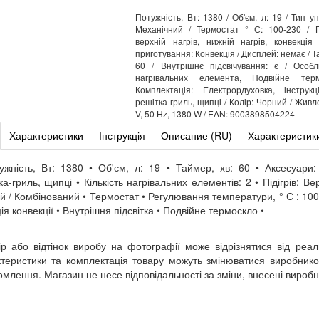
Потужність, Вт: 1380 / Об'єм, л: 19 / Тип у
Механічний / Термостат ° С: 100-230 / 
верхній нагрів, нижній нагрів, конвекція 
приготування: Конвекція / Дисплей: немає / Т
60 / Внутрішнє підсвічування: є / Особл
нагрівальних елемента, Подвійне тер
Комплектація: Електрордуховка, інструкц
решітка-гриль, щипці / Колір: Чорний / Живл
V, 50 Hz, 1380 W / EAN: 9003898504224
Характеристики
Інструкція
Описание (RU)
Характеристик
ужність, Вт: 1380 • Об'єм, л: 19 • Таймер, хв: 60 • Аксесуари:
ка-гриль, щипці • Кількість нагрівальних елементів: 2 • Підігрів: Вер
й / Комбінований • Термостат • Регулювання температури, ° С : 100
ія конвекції • Внутрішня підсвітка • Подвійне термоскло •
ір або відтінок виробу на фотографії може відрізнятися від реал
теристики та комплектація товару можуть змінюватися виробник
омлення. Магазин не несе відповідальності за зміни, внесені вироб