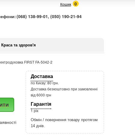
0
Кошик
лефони:
(068) 138-99-01, (050) 190-21-94
Краса та здоров'я
лектродуховка FIRST FA-5042-2
Доставка
по Києву: 80 грн.
Доставка безкоштовно при замовленні
від 6000 грн
Гарантія
ити
1 рік
Обмін / повернення товару протягом
аявності
14 днів.
http://rozetka.com.ua/apple_macbook
Подробнее: