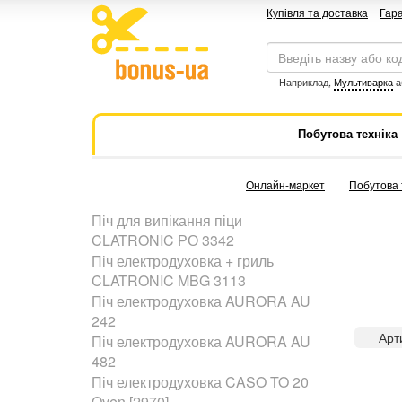
Купівля та доставка
Гара
Наприклад,
Мультиварка
а
Побутова техніка
Онлайн-маркет
Побутова 
Піч для випікання піци
CLATRONIC РО 3342
Піч електродуховка + гриль
CLATRONIC MBG 3113
Піч електродуховка AURORA AU
242
Арт
Піч електродуховка AURORA AU
482
Піч електродуховка CASO TO 20
Oven [2970]