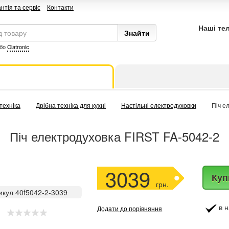
нтія та сервіс
Контакти
Наші те
бо
Clatronic
техніка
Дрібна техніка для кухні
Настільні електродуховки
Піч е
Піч електродуховка FIRST FA-5042-2
3039
Куп
грн.
икул 40f5042-2-3039
в н
Додати до порівняння