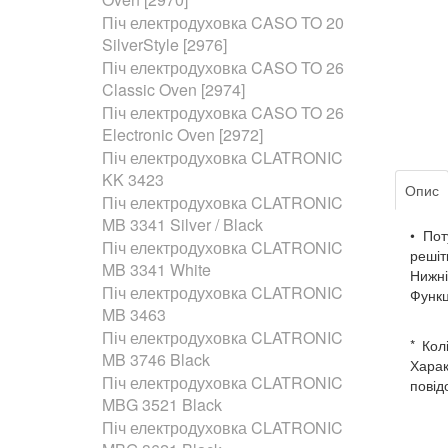
Піч електродуховка CASO TO 20
SilverStyle [2976]
Піч електродуховка CASO TO 26
Classic Oven [2974]
Піч електродуховка CASO TO 26
Electronic Oven [2972]
Піч електродуховка CLATRONIC
KK 3423
Опис
Піч електродуховка CLATRONIC
MB 3341 Silver / Black
• Пот
Піч електродуховка CLATRONIC
решіт
MB 3341 White
Нижні
Піч електродуховка CLATRONIC
Функц
MB 3463
Піч електродуховка CLATRONIC
* Кол
MB 3746 Black
Харак
Піч електродуховка CLATRONIC
повід
MBG 3521 Black
Піч електродуховка CLATRONIC