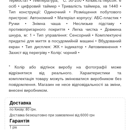
термостат • Температура, ° C: 30-200 • Кількість персон: 6
осіб • цифровий таймер • Тривалість таймера, хв 1440 •
Тип конструкції: Одиночний • Розміщення побутового
пристрою: Автономний • Матеріал корпусу: АБС-пластик •
Ручки • Знімна чаша • Неслизьке підставу •
противопригарного покриття • Легка чистка • Довжина
шнура, м: 1 • Тип управління: Сенсорний • Комплектуючі
придатні для миття в посудомийній машині • Вбудований
екран • Тип дисплея: ЖК • індикатор • Автовимкнення •
Захист від перегріву • Колір: чорний •
* Колір або відтінок виробу на фотографії може
відрізнятися від реального. Характеристики та
комплектація товару можуть змінюватися виробником без
повідомлення. Магазин не несе відповідальності за зміни,
внесені виробником.
Доставка
по Києву: 80 грн.
Доставка безкоштовно при замовленні від 6000 грн
Гарантія
1 рік