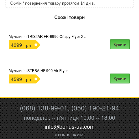
Обмін / повернення товару протягом 14 днів.
http://rozetka.com.ua/apple_macbook_air_zonz
Подробнее:
Схожі товари
Мультипіч TRISTAR FR-6990 Crispy Fryer XL
4099
Купити
грн
Мультипіч STEBA HF 900 Air Fryer
4599
Купити
грн
(068) 138-99-01, (050) 190-21-94
понеділок -- п'ятниця 10.00 -- 18.00
info@bonus-ua.com
© BONUS-UA 2026