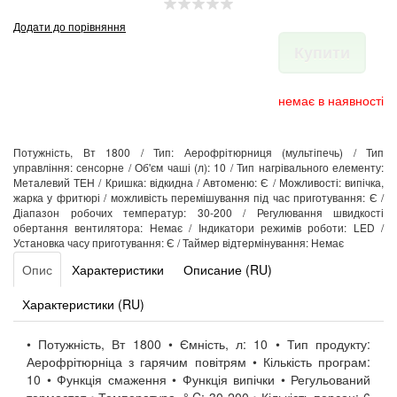
Додати до порівняння
Купити
немає в наявності
Потужність, Вт 1800 / Тип: Аерофрітюрниця (мультіпечь) / Тип
управління: сенсорне / Об'єм чаші (л): 10 / Тип нагрівального елементу:
Металевий ТЕН / Кришка: відкидна / Автоменю: Є / Можливості: випічка,
жарка у фритюрі / можливість перемішування під час приготування: Є /
Діапазон робочих температур: 30-200 / Регулювання швидкості
обертання вентилятора: Немає / Індикатори режимів роботи: LED /
Установка часу приготування: Є / Таймер відтермінування: Немає
Опис
Характеристики
Описание (RU)
Характеристики (RU)
• Потужність, Вт 1800 • Ємність, л: 10 • Тип продукту:
Аерофрітюрніца з гарячим повітрям • Кількість програм:
10 • Функція смаження • Функція випічки • Регульований