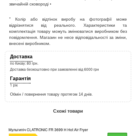
звичайній сковороді •
* Колір або відтінок виробу на фотографії може
відрізнятися від реального. Характеристики та
комплектація товару можуть змінюватися виробником без
повідомлення. Магазин не несе відповідальності за зміни,
внесені виробником.
Доставка
по Києву: 80 грн.
Доставка безкоштовно при замовленні від 6000 грн
Гарантія
1 рік
Обмін / повернення товару протягом 14 днів.
http://rozetka.com.ua/apple_macbook_air_zonz
Подробнее:
Схожі товари
Мультипіч CLATRONIC FR 3699 H Hot Air Fryer