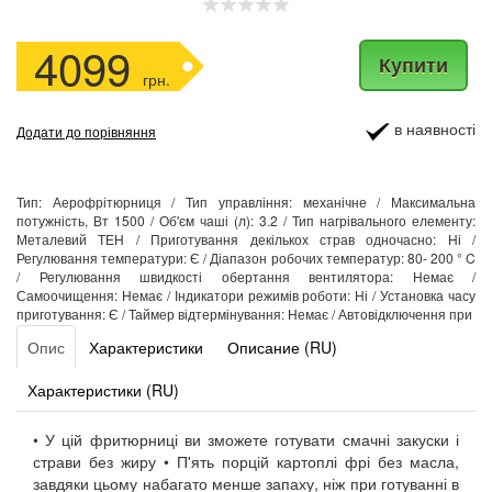
4099
Купити
грн.
в наявності
Додати до порівняння
Тип: Аерофрітюрниця / Тип управління: механічне / Максимальна
потужність, Вт 1500 / Об'єм чаші (л): 3.2 / Тип нагрівального елементу:
Металевий ТЕН / Приготування декількох страв одночасно: Ні /
Регулювання температури: Є / Діапазон робочих температур: 80- 200 ° C
/ Регулювання швидкості обертання вентилятора: Немає /
Самоочищення: Немає / Індикатори режимів роботи: Ні / Установка часу
приготування: Є / Таймер відтермінування: Немає / Автовідключення при
Опис
Характеристики
Описание (RU)
Характеристики (RU)
• У цій фритюрниці ви зможете готувати смачні закуски і
страви без жиру • П'ять порцій картоплі фрі без масла,
завдяки цьому набагато менше запаху, ніж при готуванні в