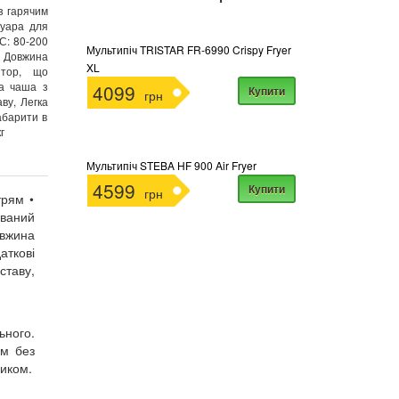
з гарячим
рвуара для
 С: 80-200
Мультипіч TRISTAR FR-6990 Crispy Fryer
/ Довжина
XL
ятор, що
на чаша з
4099
Купити
грн
ву, Легка
абарити в
г
Мультипіч STEBA HF 900 Air Fryer
4599
Купити
грн
трям •
ований
овжина
ткові
ставу,
ьного.
ом без
ником.