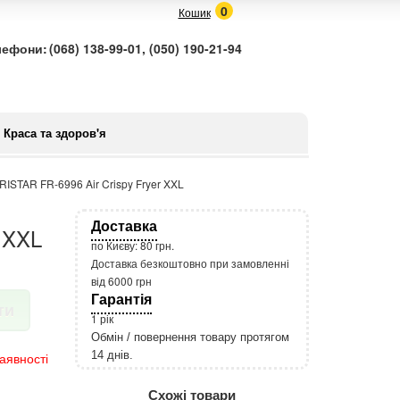
0
Кошик
лефони:
(068) 138-99-01, (050) 190-21-94
Краса та здоров'я
RISTAR FR-6996 Air Crispy Fryer XXL
Доставка
 XXL
по Києву: 80 грн.
Доставка безкоштовно при замовленні
від 6000 грн
Гарантія
ти
1 рік
Обмін / повернення товару протягом
14 днів.
аявності
http://rozetka.com.ua/apple_macbook
Подробнее:
Схожі товари