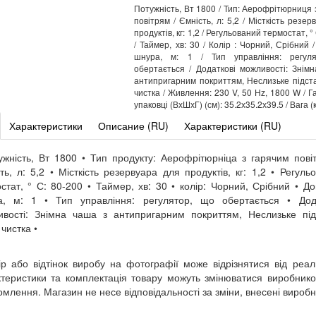
Потужність, Вт 1800 / Тип: Аерофрітюрниця 
повітрям / Ємність, л: 5,2 / Місткість резе
продуктів, кг: 1,2 / Регульований термостат, °
/ Таймер, хв: 30 / Колір : Чорний, Срібний 
шнура, м: 1 / Тип управління: регул
обертається / Додаткові можливості: Знім
антипригарним покриттям, Неслизьке підста
чистка / Живлення: 230 V, 50 Hz, 1800 W / Г
упаковці (ВхШхГ) (см): 35.2х35.2х39.5 / Вага (к
Характеристики
Описание (RU)
Характеристики (RU)
ужність, Вт 1800 • Тип продукту: Аерофрітюрніца з гарячим пові
ть, л: 5,2 • Місткість резервуара для продуктів, кг: 1,2 • Регуль
стат, ° С: 80-200 • Таймер, хв: 30 • колір: Чорний, Срібний • Д
а, м: 1 • Тип управління: регулятор, що обертається • Дода
вості: Знімна чаша з антипригарним покриттям, Неслизьке під
 чистка •
ір або відтінок виробу на фотографії може відрізнятися від реал
теристики та комплектація товару можуть змінюватися виробник
омлення. Магазин не несе відповідальності за зміни, внесені вироб