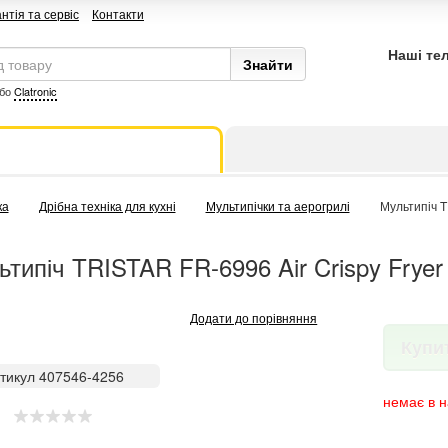
нтія та сервіс
Контакти
Наші те
бо
Clatronic
ка
Дрібна техніка для кухні
Мультипічки та аерогрилі
Мультипіч T
ьтипіч TRISTAR FR-6996 Air Crispy Fryer
Додати до порівняння
Купи
тикул 407546-4256
немає в н