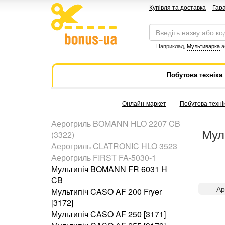
Купівля та доставка
Гара
Наприклад,
Мультиварка
а
Побутова техніка
Онлайн-маркет
Побутова техні
Аерогриль BOMANN HLO 2207 CB
Мул
(3322)
Аерогриль CLATRONIC HLO 3523
Аерогриль FIRST FA-5030-1
Мультипіч BOMANN FR 6031 H
CB
Ар
Мультипіч CASO AF 200 Fryer
[3172]
Мультипіч CASO AF 250 [3171]