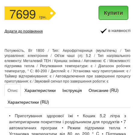
7699
Купити
грн.
в наявності
Додати до порівняння
Потужність, Вт 1800 / Тип: Аерофрітюрниця (мультіпечь) / Тип
управління: електронне / Об'єм чаші (л): 5.2 / Тип нагрівального
елементу: Металевий ТЕН / Кришка: знімна / Автоменю: Є / Можливості:
підтримка тепла / Регулювання температури: є / Діапазон робочих
температур, ° С: 80-200 / Дисплей: є / Установка часу приготування: є /
Таймер відтермінування: є / Автовідключення при завершенні процесу
приготування: є / Звуковий сигнал про завершення роботи: є
Опис
Характеристики
Інструкція
Описание (RU)
Характеристики (RU)
• Приготування здорової їжі • Кошик 5,2 літра з
антипригарним покриттям і роздільником для продуктів • 7
автоматичних програм • Режим підтримки тепла •
Установка температури від 80 до 200 ° C • Підтримка