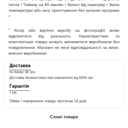
тепла • Таймер на 60 хвилин • Захист від перегріву • Зміна
температури або часу приготування без зупинки програми
•
* Колір або відтінок виробу на фотографії може
відрізнятися від реального. Характеристики та
комплектація товару можуть змінюватися виробником без
повідомлення. Магазин не несе відповідальності за зміни,
внесені виробником.
Доставка
по Києву: 80 грн.
Доставка безкоштовно при замовленні від 6000 грн
Гарантія
1 рік
Обмін / повернення товару протягом 14 днів.
http://rozetka.com.ua/apple_macbook_air_zonz
Подробнее:
Схожі товари