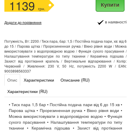
1139
Купити
грн.
в наявності
Додати до порівняння
Потужність, Вт: 2200 / Тиск пара, бар: 1,5 / Постійна подача пари, хв: від 6
до 15 / Парова щітка / Прорезиненная ручка / Вікно рівня води / Можна
використовувати з водопровідною водою / Функція сухого прасування /
Налаштування температури по типу тканини / Керамічна підошва /
Захист від протікання крапель / Вертикальне відпарювання / Колір:
Червоний / Живлення: 230 V, 50 Hz, потужність 2200 W / EAN:
9003898563337
Опис
Характеристики
Описание (RU)
Характеристики (RU)
• Тиск пара 1,5 бар • Постійна подача пари від 6 до 15 хв •
Парова щітка • Прорезиненная ручка • Вікно рівня води •
Можна використовувати з водопровідною водою • Функція
сухого прасування • Налаштування температури по типу
тканини • Керамічна підошва • Захист від протікання