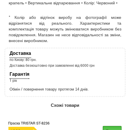
крапель • Вертикальне відпарювання • Колір: Червоний •
* Колір або відтінок виробу на фотографії може
відрізнятися від реального. Характеристики та
комплектація товару можуть змінюватися виробником без
повідомлення. Магазин не несе відповідальності за зміни,
внесені виробником.
Доставка
по Києву: 80 грн.
Доставка безкоштовно при замовленні від 6000 грн
Гарантія
1 рік
Обмін / повернення товару протягом 14 днів.
http://rozetka.com.ua/apple_macbook_air_zonz
Подробнее:
Схожі товари
Праска TRISTAR ST-8236