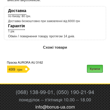
Доставка
по Києву: 80 грн.
Доставка безкоштовно при замовленні від 6000 грн
Гарантія
1 рік
Обмін / повернення товару протягом 14 днів.
http://rozetka.com.ua/apple_macbook_air_zonz
Подробнее:
Схожі товари
Праска AURORA AU 3162
499
Купити
грн
(068) 138-99-01, (050) 190-21-94
понеділок -- п'ятниця 10.00 -- 18.00
info@bonus-ua.com