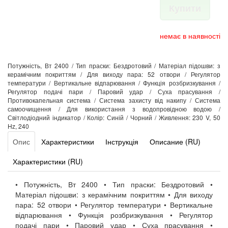
Купити
немає в наявності
Потужність, Вт 2400 / Тип праски: Бездротовий / Матеріал підошви: з
керамічним покриттям / Для виходу пара: 52 отвори / Регулятор
температури / Вертикальне відпарювання / Функція розбризкування /
Регулятор подачі пари / Паровий удар / Суха прасування /
Противокапельная система / Система захисту від накипу / Система
самоочищення / Для використання з водопровідною водою /
Світлодіодний індикатор / Колір: Синій / Чорний / Живлення: 230 V, 50
Hz, 240
Опис
Характеристики
Інструкція
Описание (RU)
Характеристики (RU)
• Потужність, Вт 2400 • Тип праски: Бездротовий •
Матеріал підошви: з керамічним покриттям • Для виходу
пара: 52 отвори • Регулятор температури • Вертикальне
відпарювання • Функція розбризкування • Регулятор
подачі пари • Паровий удар • Суха прасування •