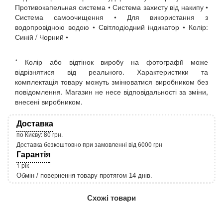
Противокапельная система • Система захисту від накипу •
Система самоочищення • Для використання з
водопровідною водою • Світлодіодний індикатор • Колір:
Синій / Чорний •
* Колір або відтінок виробу на фотографії може
відрізнятися від реального. Характеристики та
комплектація товару можуть змінюватися виробником без
повідомлення. Магазин не несе відповідальності за зміни,
внесені виробником.
Доставка
по Києву: 80 грн.
Доставка безкоштовно при замовленні від 6000 грн
Гарантія
1 рік
Обмін / повернення товару протягом 14 днів.
http://rozetka.com.ua/apple_macbook_air_zonz
Подробнее:
Схожі товари