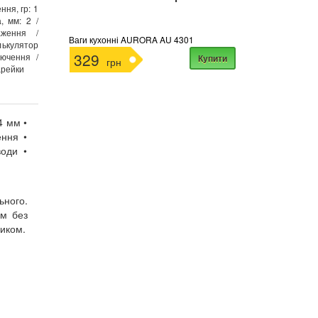
ння, гр: 1
, мм: 2 /
аження /
Ваги кухонні AURORA AU 4301
лькулятор
329
лючення /
Купити
грн
арейки
4 мм •
ення •
води •
ьного.
ом без
ником.