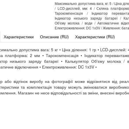
Максимально допустима вага, кг: 5 / Ціна діле
/ LCD-дисплей, мм: 4 / Скляна платформа
Тарокомпенсація / Індикатор перевант
Індикатор низького заряду батареї / Ка
Об'єму молока / води / Автоматичне відк
Електроживлення: DC 1x3V / Живлення: бат
Характеристики
Описание (RU)
Характеристики (RU)
симально допустима вага: 5 кг • Ціна ділення: 1 гр • LCD-дисплей: 
а платформа: 2 мм • Тарокомпенсація • Індикатор перевантаж
атор низького заряду батареї • Калькулятор Об'єму молока / 
атичне відключення • Електроживлення: DC 1x3V •
ір або відтінок виробу на фотографії може відрізнятися від реал
теристики та комплектація товару можуть змінюватися виробник
омлення. Магазин не несе відповідальності за зміни, внесені вироб