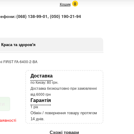
0
Кошик
лефони:
(068) 138-99-01, (050) 190-21-94
Краса та здоров'я
ні FIRST FA-6400-2-BA
Доставка
по Києву: 80 грн.
Доставка безкоштовно при замовленні
від 6000 грн
Гарантія
ти
1 рік
Обмін / повернення товару протягом
14 днів.
аявності
http://rozetka.com.ua/apple_macbook
Подробнее:
Схожі товари