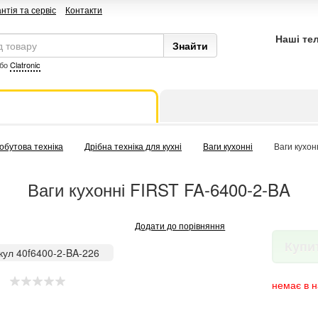
нтія та сервіс
Контакти
Наші те
бо
Clatronic
обутова техніка
Дрібна техніка для кухні
Ваги кухонні
Ваги кухон
Ваги кухонні FIRST FA-6400-2-BA
Додати до порівняння
Купи
кул 40f6400-2-BA-226
немає в н